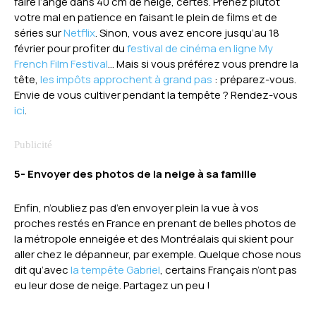
faire l’ange dans 40 cm de neige, certes. Prenez plutôt
votre mal en patience en faisant le plein de films et de
séries sur
Netflix
. Sinon, vous avez encore jusqu’au 18
février pour profiter du
festival de cinéma en ligne My
French Film Festival
… Mais si vous préférez vous prendre la
tête,
les impôts approchent à grand pas
: préparez-vous.
Envie de vous cultiver pendant la tempête ? Rendez-vous
ici
.
5- Envoyer des photos de la neige à sa famille
Enfin, n’oubliez pas d’en envoyer plein la vue à vos
proches restés en France en prenant de belles photos de
la métropole enneigée et des Montréalais qui skient pour
aller chez le dépanneur, par exemple. Quelque chose nous
dit qu’avec
la tempête Gabriel
, certains Français n’ont pas
eu leur dose de neige. Partagez un peu !