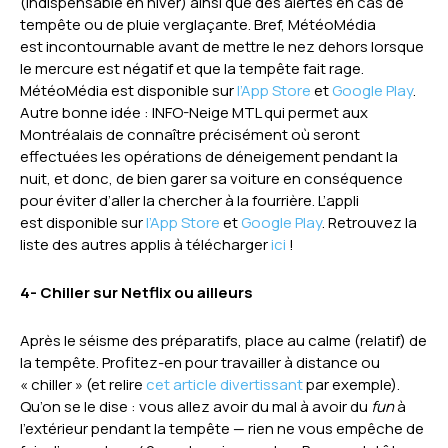
(indispensable en hiver) ainsi que des alertes en cas de
tempête ou de pluie verglaçante. Bref, MétéoMédia
est incontournable avant de mettre le nez dehors lorsque
le mercure est négatif et que la tempête fait rage.
MétéoMédia est disponible sur
l’App Store
et
Google Play
.
Autre bonne idée : INFO-Neige MTL qui permet aux
Montréalais de connaître précisément où seront
effectuées les opérations de déneigement pendant la
nuit, et donc, de bien garer sa voiture en conséquence
pour éviter d’aller la chercher à la fourrière. L’appli
est disponible sur
l’App Store
et
Google Play
. Retrouvez la
liste des autres applis à télécharger
ici
!
4- Chiller sur Netflix ou ailleurs
Après le séisme des préparatifs, place au calme (relatif) de
la tempête. Profitez-en pour travailler à distance ou
« chiller » (et relire
cet article divertissant
par exemple).
Qu’on se le dise : vous allez avoir du mal à avoir du
fun
à
l’extérieur pendant la tempête — rien ne vous empêche de