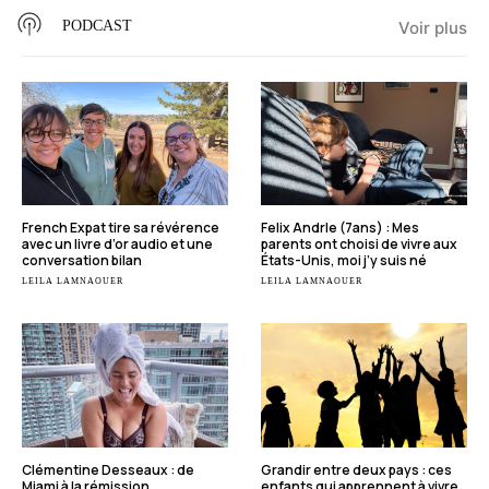
PODCAST
Voir plus
French Expat tire sa révérence
Felix Andrle (7ans) : Mes
avec un livre d’or audio et une
parents ont choisi de vivre aux
conversation bilan
États-Unis, moi j’y suis né
LEILA LAMNAOUER
LEILA LAMNAOUER
Clémentine Desseaux : de
Grandir entre deux pays : ces
Miami à la rémission,
enfants qui apprennent à vivre