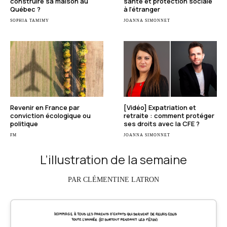
construire sa maison au
santé et protection sociale
Québec ?
à l’étranger
SOPHIA TAMIMY
JOANNA SIMONNET
Revenir en France par
[Vidéo] Expatriation et
conviction écologique ou
retraite : comment protéger
politique
ses droits avec la CFE ?
FM
JOANNA SIMONNET
L’illustration de la semaine
PAR CLÉMENTINE LATRON