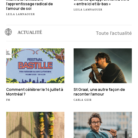
l’apprentissage radical de
« entre ici et là-bas »
l’amour de soi
LEILA LAMNAOUER
LEILA LAMNAOUER
ACTUALITÉ
Toute l’actualité
Comment célébrer le 14 juillet à
St Graal, une autre façon de
Montréal ?
raconter l’amour
FM
CARLA GEIB