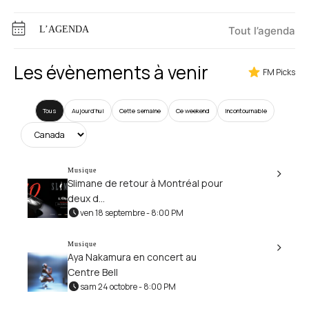
L’AGENDA
Tout l’agenda
Les évènements à venir
FM Picks
Tous
Aujourd’hui
Cette semaine
Ce weekend
Incontournable
Musique
Slimane de retour à Montréal pour
deux d...
ven 18 septembre - 8:00 PM
Musique
Aya Nakamura en concert au
Centre Bell
sam 24 octobre - 8:00 PM