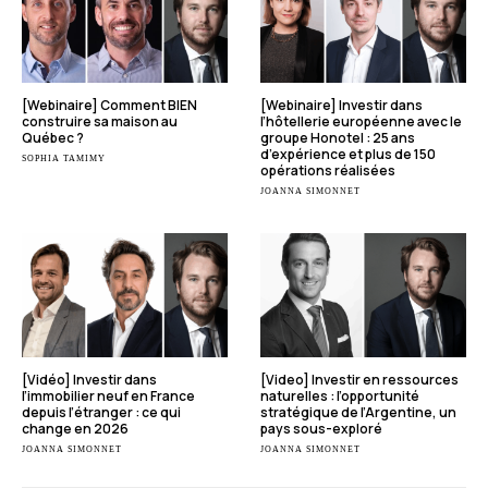
[Webinaire] Comment BIEN
[Webinaire] Investir dans
construire sa maison au
l’hôtellerie européenne avec le
Québec ?
groupe Honotel : 25 ans
d’expérience et plus de 150
SOPHIA TAMIMY
opérations réalisées
JOANNA SIMONNET
[Vidéo] Investir dans
[Video] Investir en ressources
l’immobilier neuf en France
naturelles : l’opportunité
depuis l’étranger : ce qui
stratégique de l’Argentine, un
change en 2026
pays sous-exploré
JOANNA SIMONNET
JOANNA SIMONNET