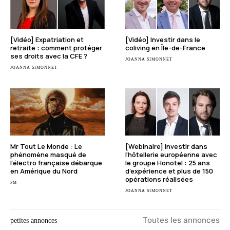
[Vidéo] Expatriation et
[Vidéo] Investir dans le
retraite : comment protéger
coliving en Île-de-France
ses droits avec la CFE ?
JOANNA SIMONNET
JOANNA SIMONNET
Mr Tout Le Monde : Le
[Webinaire] Investir dans
phénomène masqué de
l’hôtellerie européenne avec
l’électro française débarque
le groupe Honotel : 25 ans
en Amérique du Nord
d’expérience et plus de 150
opérations réalisées
FM
JOANNA SIMONNET
Toutes les annonces
petites annonces