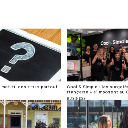
 met-tu des « tu » partout
Cool & Simple : les surgelés
?
française » s’imposent au
BUSINESS