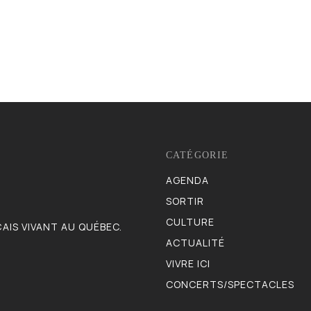
CATÉGORIE
AGENDA
983
SORTIR
832
CULTURE
622
AIS VIVANT AU QUÉBEC.
ACTUALITÉ
521
VIVRE ICI
473
CONCERTS/SPECTACLES
403