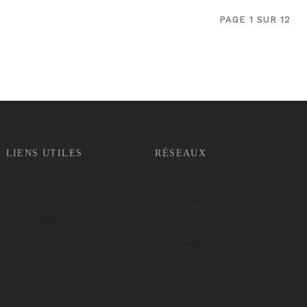
PAGE 1 SUR 12
LIENS UTILES
RÉSEAUX
CONTACT
INSTAGRAM
PRIVACY POLICY
FACEBOOK
DISCLAIMER
LINKEDIN
TERMS & CONDITIONS
YOUTUBE
X