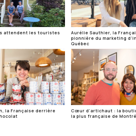
s attendent les touristes
Aurélie Sauthier, la França
pionnière du marketing d’i
Québec
n, la Française derrière
Cœur d’artichaut : la bout
Chocolat
la plus française de Montr