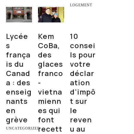
LOGEMENT
Lycée
Kem
10
s
CoBa,
consei
frança
des
ls pour
is du
glaces
votre
Canad
franco
déclar
a : des
-
ation
enseig
vietna
d’impô
nants
mienn
t sur
en
es qui
le
grève
font
reven
recett
u au
UNCATEGORIZED