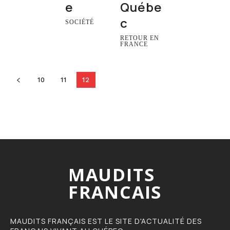
e
Québe
c
SOCIÉTÉ
RETOUR EN
FRANCE
10
11
12
MAUDITS
FRANCAIS
MAUDITS FRANÇAIS EST LE SITE D'ACTUALITÉ DES