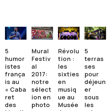
5
Mural
Révolu
5
humor
Festiv
tion :
terras
istes
al
les
ses
frança
2017:
sixties
pour
is au
notre
en
déjeun
« Caba
sélect
musiq
er
ret
ion en
ue au
sous
des
photo
Musée
les