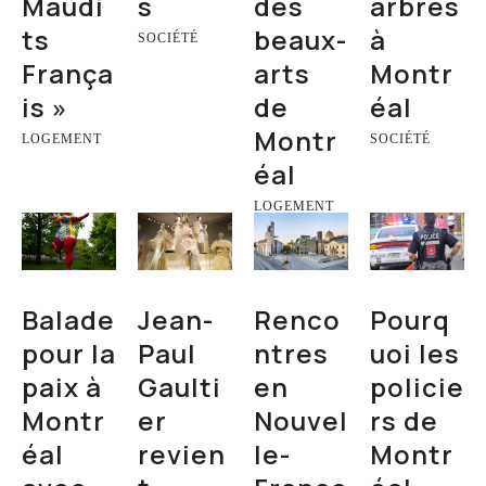
Maudi
s
des
arbres
ts
beaux-
à
SOCIÉTÉ
França
arts
Montr
is »
de
éal
Montr
LOGEMENT
SOCIÉTÉ
éal
LOGEMENT
Balade
Jean-
Renco
Pourq
pour la
Paul
ntres
uoi les
paix à
Gaulti
en
policie
Montr
er
Nouvel
rs de
éal
revien
le-
Montr