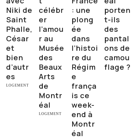
avec
t
France
éal
Niki de
célébr
: une
porten
Saint
er
plong
t-ils
Phalle,
l’amou
ée
des
César
r au
dans
pantal
et
Musée
l’histoi
ons de
bien
des
re du
camou
d’autr
Beaux
Régim
flage ?
es
Arts
e
de
frança
LOGEMENT
Montr
is ce
éal
week-
end à
LOGEMENT
Montr
éal