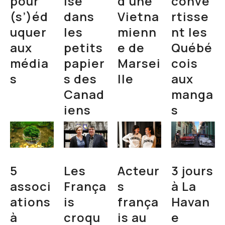
pour
ise
d’une
conve
(s’)éd
dans
Vietna
rtisse
uquer
les
mienn
nt les
aux
petits
e de
Québé
média
papier
Marsei
cois
s
s des
lle
aux
Canad
manga
iens
s
5
Les
Acteur
3 jours
associ
França
s
à La
ations
is
frança
Havan
à
croqu
is au
e