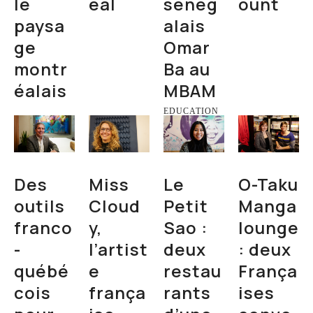
le
éal
sénég
ount
paysa
alais
ge
Omar
montr
Ba au
éalais
MBAM
EDUCATION
Des
Miss
Le
O-Taku
outils
Cloud
Petit
Manga
franco
y,
Sao :
lounge
-
l’artist
deux
: deux
québé
e
restau
França
cois
frança
rants
ises