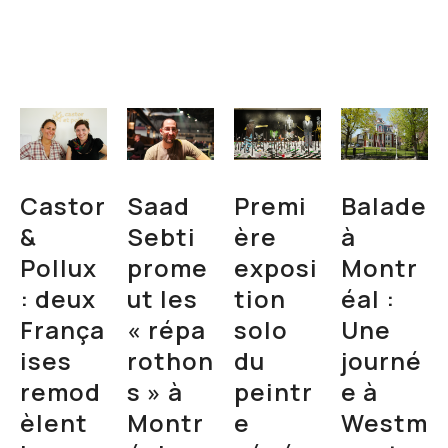
Castor
Saad
Premi
Balade
&
Sebti
ère
à
Pollux
prome
exposi
Montr
: deux
ut les
tion
éal :
França
« répa
solo
Une
ises
rothon
du
journé
remod
s » à
peintr
e à
èlent
Montr
e
Westm