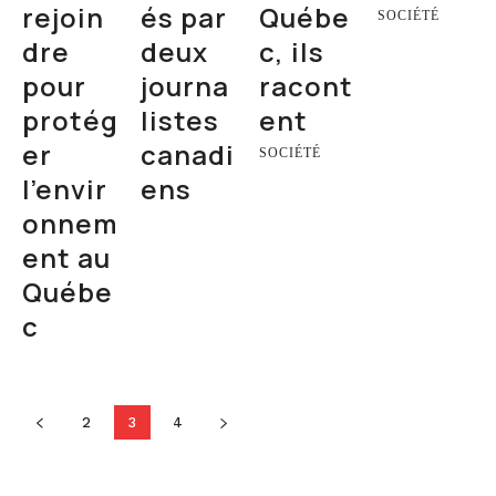
rejoin
és par
Québe
SOCIÉTÉ
dre
deux
c, ils
pour
journa
racont
protég
listes
ent
er
canadi
SOCIÉTÉ
l’envir
ens
onnem
ent au
Québe
c
2
3
4