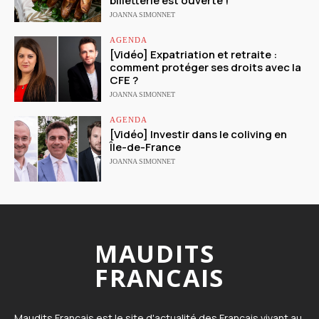
billetterie est ouverte !
JOANNA SIMONNET
AGENDA
[Vidéo] Expatriation et retraite :
comment protéger ses droits avec la
CFE ?
JOANNA SIMONNET
AGENDA
[Vidéo] Investir dans le coliving en
Île-de-France
JOANNA SIMONNET
MAUDITS
FRANCAIS
Maudits Français est le site d'actualité des Français vivant au