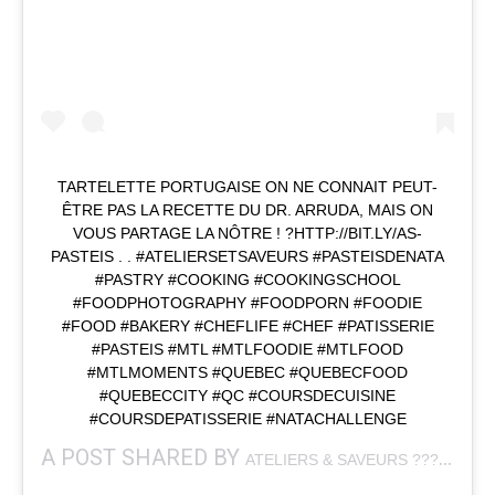
TARTELETTE PORTUGAISE ON NE CONNAIT PEUT-
ÊTRE PAS LA RECETTE DU DR. ARRUDA, MAIS ON
VOUS PARTAGE LA NÔTRE ! ?HTTP://BIT.LY/AS-
PASTEIS . . #ATELIERSETSAVEURS #PASTEISDENATA
#PASTRY #COOKING #COOKINGSCHOOL
#FOODPHOTOGRAPHY #FOODPORN #FOODIE
#FOOD #BAKERY #CHEFLIFE #CHEF #PATISSERIE
#PASTEIS #MTL #MTLFOODIE #MTLFOOD
#MTLMOMENTS #QUEBEC #QUEBECFOOD
#QUEBECCITY #QC #COURSDECUISINE
#COURSDEPATISSERIE #NATACHALLENGE
A POST SHARED BY
(@AT
ATELIERS & SAVEURS ???