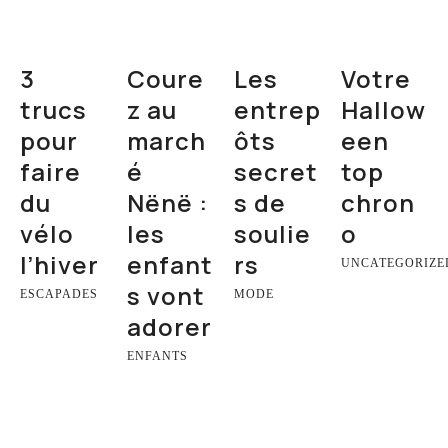
3
Coure
Les
Votre
trucs
z au
entrep
Hallow
pour
march
ôts
een
faire
é
secret
top
du
Nënë :
s de
chron
vélo
les
soulie
o
l’hiver
enfant
rs
UNCATEGORIZE
s vont
ESCAPADES
MODE
adorer
ENFANTS