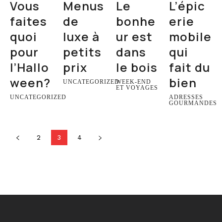
Vous
Menus
Le
L’épic
faites
de
bonhe
erie
quoi
luxe à
ur est
mobile
pour
petits
dans
qui
l’Hallo
prix
le bois
fait du
ween?
bien
UNCATEGORIZED
WEEK-END
ET VOYAGES
UNCATEGORIZED
ADRESSES
GOURMANDES
2
3
4