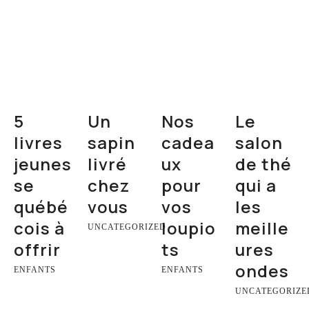
5
Un
Nos
Le
livres
sapin
cadea
salon
jeunes
livré
ux
de thé
se
chez
pour
qui a
québé
vous
vos
les
cois à
loupio
meille
UNCATEGORIZED
offrir
ts
ures
ondes
ENFANTS
ENFANTS
UNCATEGORIZE