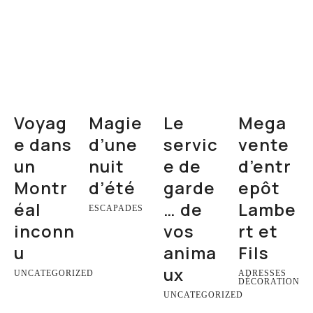
Voyag
Magie
Le
Mega
e dans
d’une
servic
vente
un
nuit
e de
d’entr
Montr
d’été
garde
epôt
éal
… de
Lambe
ESCAPADES
inconn
vos
rt et
u
anima
Fils
ux
UNCATEGORIZED
ADRESSES
DÉCORATION
UNCATEGORIZED