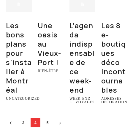
Les
Une
L’agen
Les 8
bons
oasis
da
e-
plans
au
indisp
boutiq
pour
Vieux-
ensabl
ues
s’insta
Port !
e de
déco
ller à
ce
incont
BIEN-ÊTRE
Montr
week-
ourna
éal
end
bles
UNCATEGORIZED
WEEK-END
ADRESSES
ET VOYAGES
DÉCORATION
3
4
5