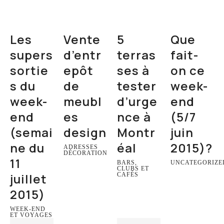
Les
Vente
5
Que
supers
d’entr
terras
fait-
sortie
epôt
ses à
on ce
s du
de
tester
week-
week-
meubl
d’urge
end
end
es
nce à
(5/7
(semai
design
Montr
juin
ne du
éal
2015)?
ADRESSES
DÉCORATION
11
BARS,
UNCATEGORIZE
CLUBS ET
juillet
CAFÉS
2015)
WEEK-END
ET VOYAGES