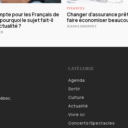
FINANCES
mpte pour les Français de
Changer d’assurance prêt
 pourquoi le sujet fait-il
faire économiser beaucou
ctualité ?
JOANNA SIMONNET
ER
CATÉGORIE
Agenda
983
Sortir
832
Culture
622
uébec.
Actualité
521
Vivre ici
473
Concerts/Spectacles