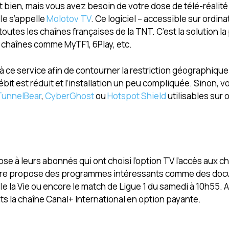
t bien, mais vous avez besoin de votre dose de télé-réalit
lle s’appelle
Molotov TV
. Ce logiciel – accessible sur ordina
tes les chaînes françaises de la TNT. C’est la solution la
es chaînes comme MyTF1, 6Play, etc.
à ce service afin de contourner la restriction géographique
ébit est réduit et l’installation un peu compliquée. Sinon, v
TunnelBear
,
CyberGhost
ou
Hotspot Shield
utilisables sur 
se à leurs abonnés qui ont choisi l’option TV l’accès aux c
nière propose des programmes intéressants comme des doc
lle la Vie ou encore le match de Ligue 1 du samedi à 10h55. 
nts la chaîne Canal+ International en option payante.