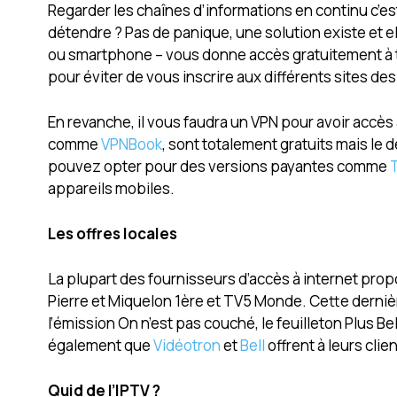
Regarder les chaînes d’informations en continu c’es
détendre ? Pas de panique, une solution existe et e
ou smartphone – vous donne accès gratuitement à tou
pour éviter de vous inscrire aux différents sites d
En revanche, il vous faudra un VPN pour avoir accès 
comme
VPNBook
, sont totalement gratuits mais le d
pouvez opter pour des versions payantes comme
appareils mobiles.
Les offres locales
La plupart des fournisseurs d’accès à internet propo
Pierre et Miquelon 1ère et TV5 Monde. Cette der
l’émission On n’est pas couché, le feuilleton Plus Be
également que
Vidéotron
et
Bell
offrent à leurs clie
Quid de l’IPTV ?