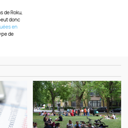
ms de Roku,
 peut donc
quées en
type de