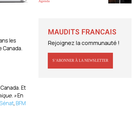
Agenda
MAUDITS FRANCAIS
ans les
Rejoignez la communauté !
le Canada.
S’ABONNER À LA NEWSLETTER
e Canada. Et
ique. »
En
 Sénat
,
BFM