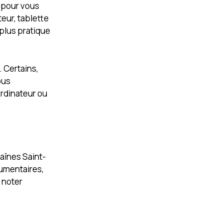
é pour vous
teur, tablette
 plus pratique
. Certains,
ous
ordinateur ou
haînes Saint-
umentaires,
A noter