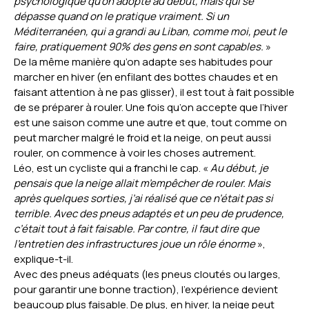
psychologique qu’on adopte au début, mais qui se
dépasse quand on le pratique vraiment. Si un
Méditerranéen, qui a grandi au Liban, comme moi, peut le
faire, pratiquement 90% des gens en sont capables.
»
De la même manière qu’on adapte ses habitudes pour
marcher en hiver (en enfilant des bottes chaudes et en
faisant attention à ne pas glisser), il est tout à fait possible
de se préparer à rouler. Une fois qu’on accepte que l’hiver
est une saison comme une autre et que, tout comme on
peut marcher malgré le froid et la neige, on peut aussi
rouler, on commence à voir les choses autrement.
Léo, est un cycliste qui a franchi le cap. «
Au début, je
pensais que la neige allait m’empêcher de rouler. Mais
après quelques sorties, j’ai réalisé que ce n’était pas si
terrible. Avec des pneus adaptés et un peu de prudence,
c’était tout à fait faisable. Par contre, il faut dire que
l’entretien des infrastructures joue un rôle énorme
»,
explique-t-il.
Avec des pneus adéquats (les pneus cloutés ou larges,
pour garantir une bonne traction), l’expérience devient
beaucoup plus faisable. De plus, en hiver, la neige peut