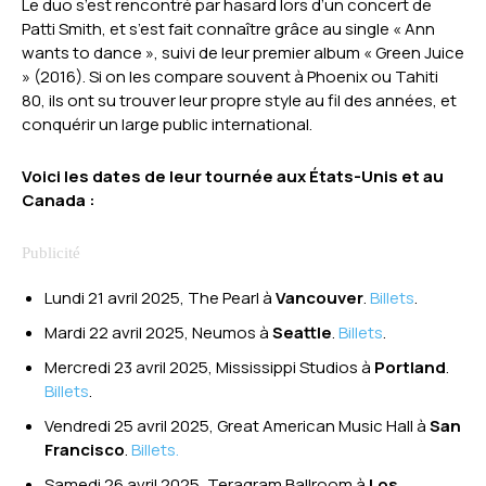
Le duo s’est rencontré par hasard lors d’un concert de
Patti Smith, et s’est fait connaître grâce au single « Ann
wants to dance », suivi de leur premier album « Green Juice
» (2016). Si on les compare souvent à Phoenix ou Tahiti
80, ils ont su trouver leur propre style au fil des années, et
conquérir un large public international.
Voici les dates de leur tournée aux États-Unis et au
Canada :
Lundi 21 avril 2025, The Pearl à
Vancouver
.
Billets
.
Mardi 22 avril 2025, Neumos à
Seattle
.
Billets
.
Mercredi 23 avril 2025, Mississippi Studios à
Portland
.
Billets
.
Vendredi 25 avril 2025, Great American Music Hall à
San
Francisco
.
Billets.
Samedi 26 avril 2025, Teragram Ballroom à
Los