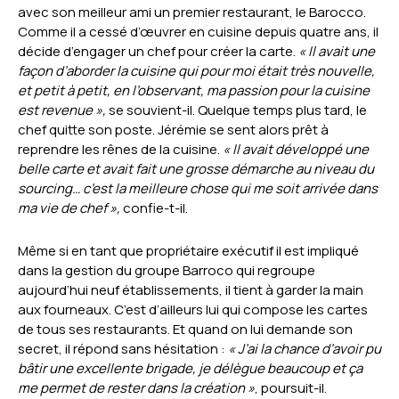
avec son meilleur ami un premier restaurant, le Barocco.
Comme il a cessé d’œuvrer en cuisine depuis quatre ans, il
décide d’engager un chef pour créer la carte.
« Il avait une
façon d’aborder la cuisine qui pour moi était très nouvelle,
et petit à petit, en l’observant, ma passion pour la cuisine
est revenue »,
se souvient-il. Quelque temps plus tard, le
chef quitte son poste. Jérémie se sent alors prêt à
reprendre les rênes de la cuisine.
« Il avait développé une
belle carte et avait fait une grosse démarche au niveau du
sourcing… c’est la meilleure chose qui me soit arrivée dans
ma vie de chef »,
confie-t-il.
Même si en tant que propriétaire exécutif il est impliqué
dans la gestion du groupe Barroco qui regroupe
aujourd’hui neuf établissements, il tient à garder la main
aux fourneaux. C’est d’ailleurs lui qui compose les cartes
de tous ses restaurants. Et quand on lui demande son
secret, il répond sans hésitation :
« J’ai la chance d’avoir pu
bâtir une excellente brigade, je délègue beaucoup et ça
me permet de rester dans la création »
, poursuit-il.