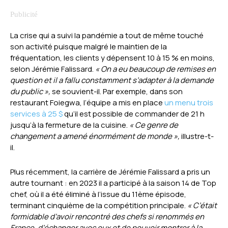
La crise qui a suivi la pandémie a tout de même touché
son activité puisque malgré le maintien de la
fréquentation, les clients y dépensent 10 à 15 % en moins,
selon Jérémie Falissard.
« On a eu beaucoup de remises en
question et il a fallu constamment s’adapter à la demande
du public »,
se souvient-il. Par exemple, dans son
restaurant Foiegwa, l’équipe a mis en place
un menu trois
services à 25 $
qu’il est possible de commander de 21 h
jusqu’à la fermeture de la cuisine.
« Ce genre de
changement a amené énormément de monde »,
illustre-t-
il.
Plus récemment, la carrière de Jérémie Falissard a pris un
autre tournant : en 2023 il a participé à la saison 14 de Top
chef, où il a été éliminé à l’issue du 11ème épisode,
terminant cinquième de la compétition principale.
« C’était
formidable d’avoir rencontré des chefs si renommés en
France, d’échanger avec eux et de pouvoir montrer à la