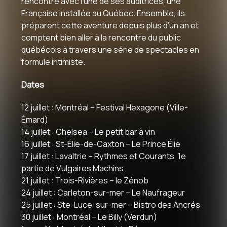
rencontre avec l’une de ses auditrices, une
Française installée au Québec. Ensemble, ils
préparent cette aventure depuis plus d’un an et
comptent bien aller à la rencontre du public
québécois à travers une série de spectacles en
formule intimiste.
Dates
12 juillet : Montréal – Festival Hexagone (Ville-
Émard)
14 juillet : Chelsea – Le petit bar à vin
16 juillet : St-Élie-de-Caxton – Le Prince Élie
17 juillet : Lavaltrie – Rythmes et Courants, 1e
partie de Vulgaires Machins
21 juillet : Trois-Rivières – le Zénob
24 juillet : Carleton-sur-mer – Le Naufrageur
25 juillet : Ste-Luce-sur-mer – Bistro des Ancrés
30 juillet : Montréal – Le Billy (Verdun)