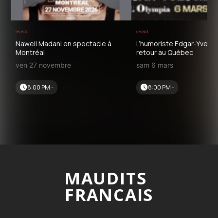
event
event
Nawell Madani en spectacle à
L’humoriste Edgar-Yves Jr
Montréal
retour au Québec
ven 27 novembre
sam 6 mars
8:00 PM -
8:00 PM -
MAUDITS
FRANCAIS