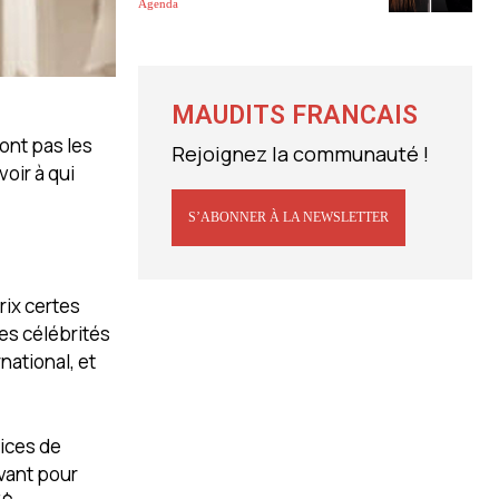
Agenda
MAUDITS FRANCAIS
ont pas les
Rejoignez la communauté !
voir à qui
S’ABONNER À LA NEWSLETTER
rix certes
res célébrités
national, et
vices de
avant pour