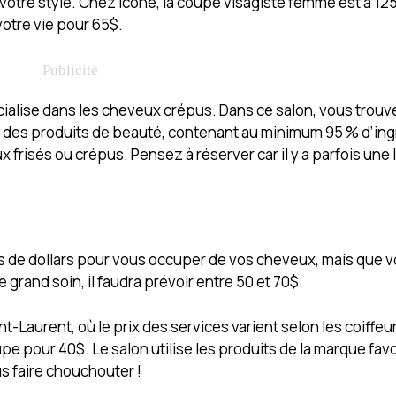
votre style. Chez Icône, la coupe visagiste femme est à 12
otre vie pour 65$.
cialise dans les cheveux crépus. Dans ce salon, vous trouv
d des produits de beauté, contenant au minimum 95 % d’in
risés ou crépus. Pensez à réserver car il y a parfois une l
s de dollars pour vous occuper de vos cheveux, mais que 
rand soin, il faudra prévoir entre 50 et 70$.
int-Laurent, où le prix des services varient selon les coiffe
 pour 40$. Le salon utilise les produits de la marque favo
us faire chouchouter !