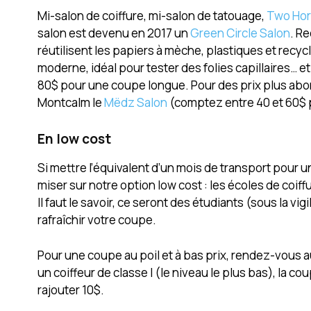
Mi-salon de coiffure, mi-salon de tatouage,
Two Ho
salon est devenu en 2017 un
Green Circle Salon
. R
réutilisent les papiers à mèche, plastiques et recycle
moderne, idéal pour tester des folies capillaires… et
80$ pour une coupe longue. Pour des prix plus abor
Montcalm le
Mëdz Salon
(comptez entre 40 et 60$ 
En low cost
Si mettre l’équivalent d’un mois de transport pou
miser sur notre option low cost : les écoles de coiff
Il faut le savoir, ce seront des étudiants (sous la 
rafraîchir votre coupe.
Pour une coupe au poil et à bas prix, rendez-vous 
un coiffeur de classe I (le niveau le plus bas), la co
rajouter 10$.