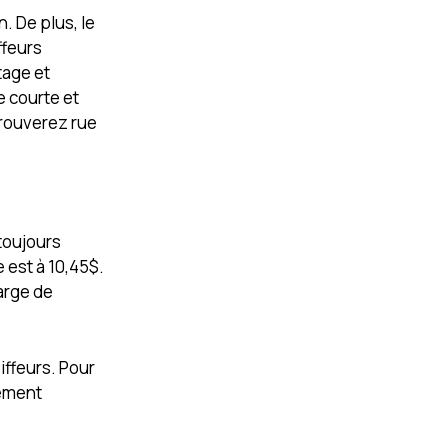
. De plus, le
ffeurs
tage et
e courte et
trouverez rue
toujours
 est à 10,45$.
harge de
oiffeurs. Pour
lement