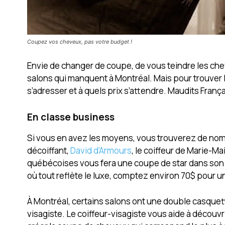
Coupez vos cheveux, pas votre budget !
Envie de changer de coupe, de vous teindre les ch
salons qui manquent à Montréal. Mais pour trouver la 
s’adresser et à quels prix s’attendre. Maudits França
En classe business
Si vous en avez les moyens, vous trouverez de nomb
décoiffant,
David d’Armours
, le coiffeur de Marie-Ma
québécoises vous fera une coupe de star dans son
où tout reflète le luxe, comptez environ 70$ pour 
À Montréal, certains salons ont une double casquette,
visagiste. Le coiffeur-visagiste vous aide à découvri