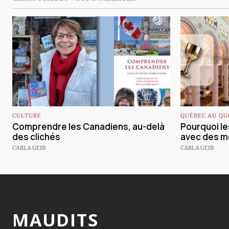
CULTURE
QUÉBEC AU QU
Comprendre les Canadiens, au-delà
Pourquoi le
des clichés
avec des mo
CARLA GEIB
CARLA GEIB
MAUDITS