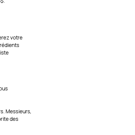
5$.
erez votre
grédients
iste
vous
urs. Messieurs,
rite des