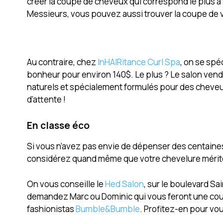
créer la coupe de cheveux qui correspond le plus à 
Messieurs, vous pouvez aussi trouver la coupe de v
Au contraire, chez
InHAIRitance Curl Spa
, on se spé
bonheur pour environ 140$. Le plus ? Le salon ven
naturels et spécialement formulés pour des cheveux f
d’attente !
En classe éco
Si vous n’avez pas envie de dépenser des centaine
considérez quand même que votre chevelure mérite g
On vous conseille le
Hed Salon
, sur le boulevard Sa
demandez Marc ou Dominic qui vous feront une coupe
fashionistas
Bumble&Bumble
. Profitez-en pour vo