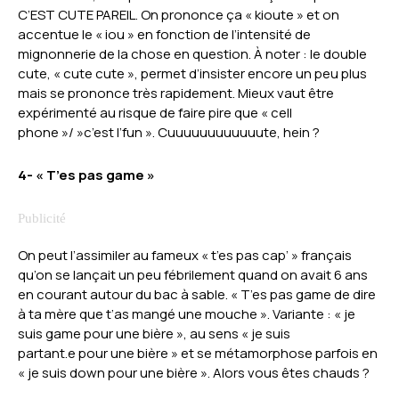
C’EST CUTE PAREIL. On prononce ça « kioute » et on
accentue le « iou » en fonction de l’intensité de
mignonnerie de la chose en question. À noter : le double
cute, « cute cute », permet d’insister encore un peu plus
mais se prononce très rapidement. Mieux vaut être
expérimenté au risque de faire pire que « cell
phone »/ »c’est l’fun ». Cuuuuuuuuuuuute, hein ?
4- « T’es pas game »
On peut l’assimiler au fameux « t’es pas cap’ » français
qu’on se lançait un peu fébrilement quand on avait 6 ans
en courant autour du bac à sable. « T’es pas game de dire
à ta mère que t’as mangé une mouche ». Variante : « je
suis game pour une bière », au sens « je suis
partant.e pour une bière » et se métamorphose parfois en
« je suis down pour une bière ». Alors vous êtes chauds ?