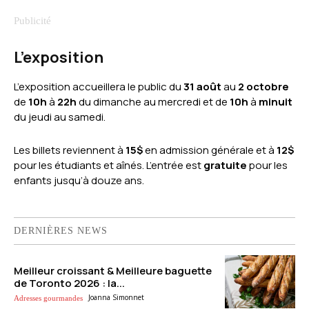
L’exposition
L’exposition accueillera le public du
31 août
au
2 octobre
de
10h
à
22h
du dimanche au mercredi et de
10h
à
minuit
du jeudi au samedi.
Les billets reviennent à
15$
en admission générale et à
12$
pour les étudiants et aînés. L’entrée est
gratuite
pour les
enfants jusqu’à douze ans.
DERNIÈRES NEWS
Meilleur croissant & Meilleure baguette
de Toronto 2026 : la...
Joanna Simonnet
Adresses gourmandes