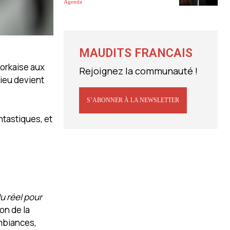
Agenda
MAUDITS FRANCAIS
yorkaise aux
Rejoignez la communauté !
lieu devient
S’ABONNER À LA NEWSLETTER
ntastiques, et
u réel pour
on de la
ambiances,