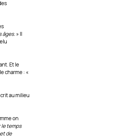
des
es
es âges.
» Il
relu
ant. Et le
le charme : «
crit au milieu
 comme on
r le temps
 et de