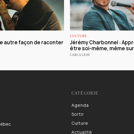
CULTURE
ne autre façon de raconter
Jérémy Charbonnel : Appr
être soi-même, même sur
CARLA GEIB
CATÉGORIE
Agenda
983
Sortir
832
Culture
622
uébec.
Actualité
521