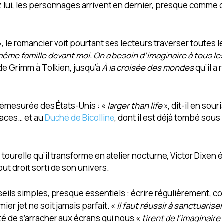
z lui, les personnages arrivent en dernier, presque comme 
, le romancier voit pourtant ses lecteurs traverser toutes l
 même famille devant moi. On a besoin d’imaginaire à tous l
de Grimm à Tolkien, jusqu’à
À la croisée des mondes
qu’il a 
 démesurée des États-Unis : «
larger than life
», dit-il en souri
paces… et au
Duché de Bicolline
, dont il est déjà tombé sous 
ourelle qu’il transforme en atelier nocturne, Victor Dixen é
t droit sorti de son univers.
onseils simples, presque essentiels : écrire régulièrement,
er jet ne soit jamais parfait. «
Il faut réussir à sanctuarise
ulté de s’arracher aux écrans qui nous «
tirent de l’imaginaire