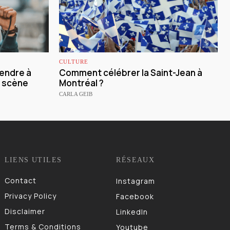
CULTURE
endre à
Comment célébrer la Saint-Jean à
 scène
Montréal ?
CARLA GEIB
LIENS UTILES
RÉSEAUX
Contact
Instagram
Privacy Policy
Facebook
Disclaimer
LinkedIn
Terms & Conditions
Youtube