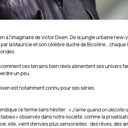
en à l’imaginaire de Victor Dixen. De la jungle urbaine new-
par la Mauricie et son célèbre duché de Bicolline… chaque 
 mondes.
e comment ces terrains bien réels alimentent ses univers fa
 perdre un peu.
r Dixen est notamment connu pour ses séries
evendique ce terme sans hésiter : «
J’aime quand on décolle d
faibles
» observés dans notre société, comme la privatisati
isie, elle, vient d’envies plus sensorielles : des rêves, des 