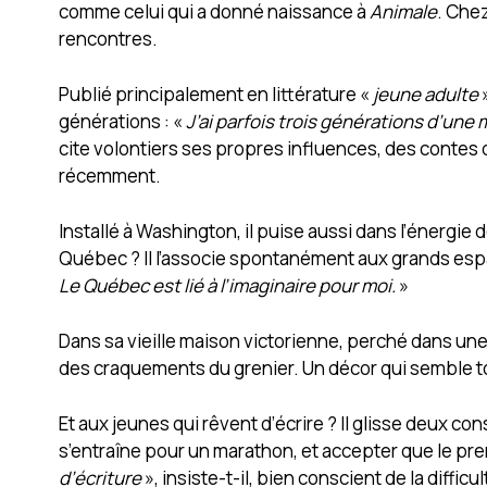
comme celui qui a donné naissance à
Animale
. Che
rencontres.
Publié principalement en littérature «
jeune adulte
»
générations : «
J’ai parfois trois générations d’une
cite volontiers ses propres influences, des contes 
récemment.
Installé à Washington, il puise aussi dans l’énergie
Québec ? Il l’associe spontanément aux grands es
Le Québec est lié à l’imaginaire pour moi.
»
Dans sa vieille maison victorienne, perché dans une t
des craquements du grenier. Un décor qui semble tou
Et aux jeunes qui rêvent d’écrire ? Il glisse deux c
s’entraîne pour un marathon, et accepter que le premi
d’écriture
», insiste-t-il, bien conscient de la diffic