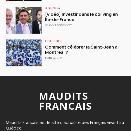
AGENDA
[Vidéo] Investir dans le coliving en
Île-de-France
JOANNA SIMONNET
CULTURE
Comment célébrer la Saint-Jean à
Montréal ?
CARLA GEIB
MAUDITS
FRANCAIS
Maudits Français est le site d'actualité des Français vivant au
Québec.