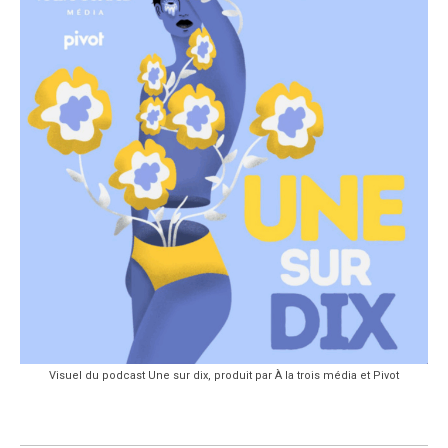
Visuel du podcast Une sur dix, produit par À la trois média et Pivot