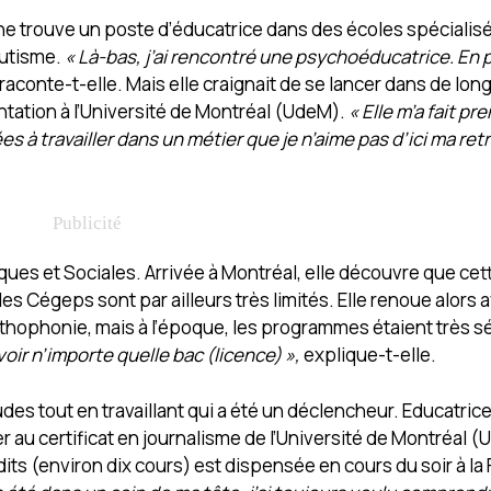
e trouve un poste d’éducatrice dans des écoles spécialis
autisme.
« Là-bas, j’ai rencontré une psychoéducatrice. En 
 raconte-t-elle. Mais elle craignait de se lancer dans de lo
entation à l’Université de Montréal (UdeM).
« Elle m’a fait pr
à travailler dans un métier que je n’aime pas d’ici ma retr
ues et Sociales. Arrivée à Montréal, elle découvre que cet
les Cégeps sont par ailleurs très limités. Elle renoue alors 
’orthophonie, mais à l’époque, les programmes étaient très sé
oir n’importe quelle bac (licence) »,
explique-t-elle.
udes tout en travaillant qui a été un déclencheur. Educatric
r au certificat en journalisme de l’Université de Montréal 
its (environ dix cours) est dispensée en cours du soir à la 