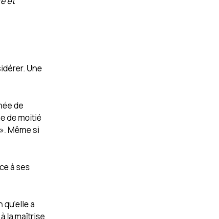
re et
sidérer. Une
nnée de
e de moitié
 ». Même si
ce à ses
 qu’elle a
à la maîtrise