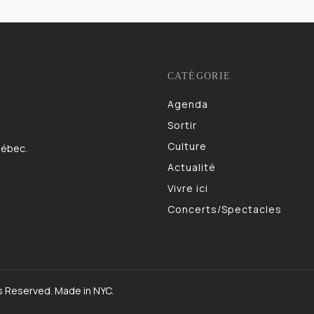
CATÉGORIE
Agenda
983
Sortir
832
Culture
622
uébec.
Actualité
521
Vivre ici
473
Concerts/Spectacles
403
s Reserved. Made in NYC.