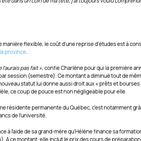
s été dans un coin de ma tête, j’ai toujours voulu comprend
 manière flexible, le coût d’une reprise d’études est à con
la province
.
 l’aurais pas fait »,
confie Charlène pour qui la première a
 par session (semestre). Ce montant a diminué tout de mêm
ouveau statut lui donne aussi droit aux « prêts et bourses
llèle, ce coup de pouce est non négligeable pour elle.
mme résidente permanente du Québec, c’est notamment grâ
ncs de l’université.
e à l’aide de sa grand-mère qu’Hélène finance sa formation
 A ce montant, elle inclut le prix des cours de préparation 