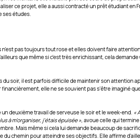
liser ce projet, elle a aussi contracté un prêt étudiant en 
de ses études.
’est pas toujours tout rose et elles doivent faire attentio
’ailleurs que même si c’est très enrichissant, cela demande 
u soir, il est parfois difficile de maintenir son attention 
r financièrement, elle ne se souvient pas s’être imaginé que
 un deuxième travail de serveuse le soir et le week-end.
« 
plus à m’organiser, j’étais épuisée »,
avoue celle qui termine
tembre. Mais même si cela lui demande beaucoup de sacrifi
e du chemin pour atteindre ses objectifs. Elle affirme d’aill