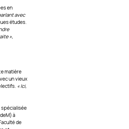
ées en
parlant avec
ngues études.
endre
aite »,
te matière
avec un vieux
lectifs.
« Ici,
e spécialisée
(UdeM) à
Faculté de