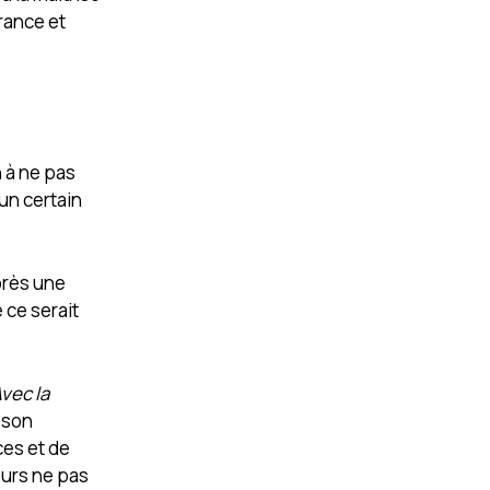
France et
n à ne pas
un certain
après une
 ce serait
Avec la
 son
ces et de
eurs ne pas