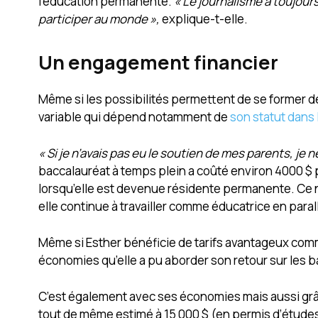
l’éducation permanente.
« Le journalisme a toujour
participer au monde »,
explique-t-elle.
Un engagement financier
Même si les possibilités permettent de se former de
variable qui dépend notamment de
son statut dans 
« Si je n’avais pas eu le soutien de mes parents, je ne
baccalauréat à temps plein a coûté environ 4000 $
lorsqu’elle est devenue résidente permanente. Ce n
elle continue à travailler comme éducatrice en para
Même si Esther bénéficie de tarifs avantageux co
économies qu’elle a pu aborder son retour sur les ba
C’est également avec ses économies mais aussi grâc
tout de même estimé à 15 000 $ (en permis d’études).