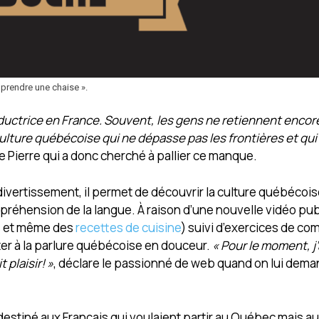
 prendre une chaise ».
éductrice en France. Souvent, les gens ne retiennent encor
culture québécoise qui ne dépasse pas les frontières et qui
 Pierre qui a donc cherché à pallier ce manque.
e divertissement, il permet de découvrir la culture québécoi
préhension de la langue. À raison d’une nouvelle vidéo pu
is et même des
recettes de cuisine
) suivi d’exercices de c
ter à la parlure québécoise en douceur.
« Pour le moment, j’
 plaisir! »
, déclare le passionné de web quand on lui demand
destiné aux Français qui voulaient partir au Québec mais au