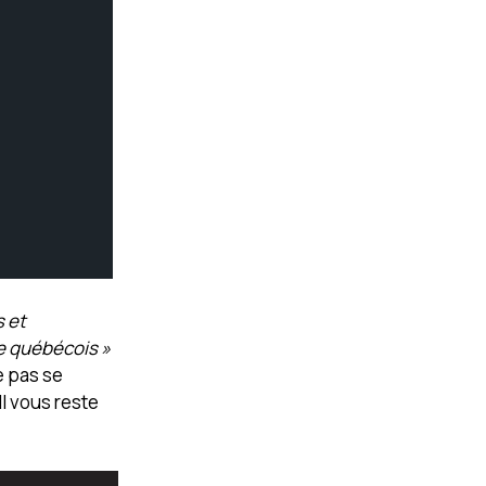
s et
le québécois »
e pas se
l vous reste