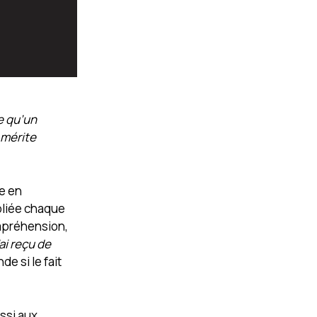
e qu’un
 mérite
se en
bliée chaque
ompréhension,
ai reçu de
e si le fait
ssi aux