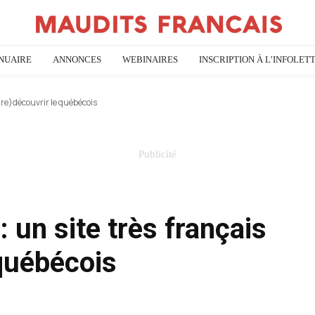
NUAIRE
ANNONCES
WEBINAIRES
INSCRIPTION À L’INFOLET
 (re)découvrir le québécois
: un site très français
 québécois