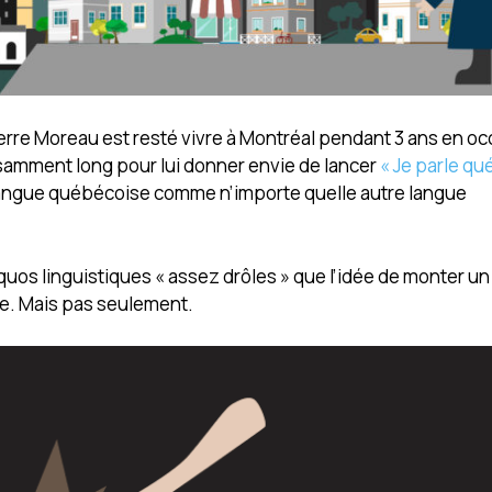
ierre Moreau est resté vivre à Montréal pendant 3 ans en o
samment long pour lui donner envie de lancer
« Je parle qu
 langue québécoise comme n’importe quelle autre langue
quos linguistiques « assez drôles » que l’idée de monter un
ue. Mais pas seulement.