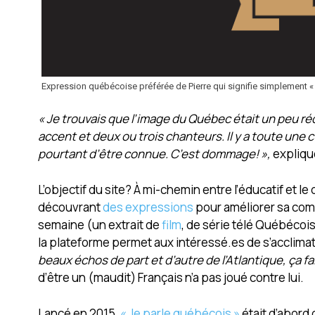
Expression québécoise préférée de Pierre qui signifie simplement «
« Je trouvais que l’image du Québec était un peu r
accent et deux ou trois chanteurs. Il y a toute une 
pourtant d’être connue. C’est dommage! »,
explique
L’objectif du site? À mi-chemin entre l’éducatif et l
découvrant
des expressions
pour améliorer sa com
semaine (un extrait de
film
, de série télé Québéco
la plateforme permet aux intéressé.es de s’acclima
beaux échos de part et d’autre de l’Atlantique, ça fait
d’être un (maudit) Français n’a pas joué contre lui.
Lancé en 2015,
« Je parle québécois »
était d’abord 