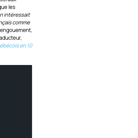
que les
n intéressait
rançais comme
el engouement,
raducteur,
ébécois en 10