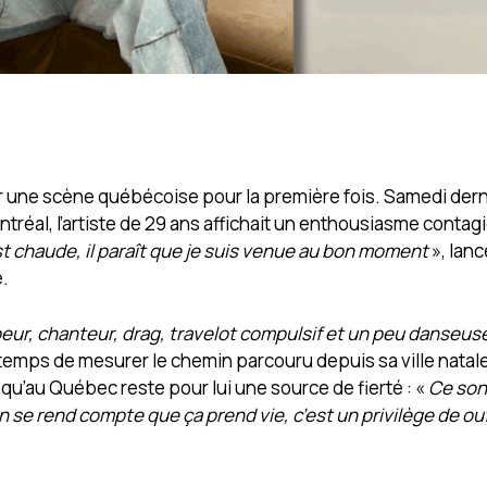
er une scène québécoise pour la première fois. Samedi derni
réal, l’artiste de 29 ans affichait un enthousiasme contag
 est chaude, il paraît que je suis venue au bon moment
», lance
é.
eur, chanteur, drag, travelot compulsif et un peu danseus
 temps de mesurer le chemin parcouru depuis sa ville natale
squ’au Québec reste pour lui une source de fierté : «
Ce son
n se rend compte que ça prend vie, c’est un privilège de ou