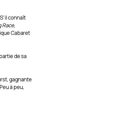
S’il connaît
g Race
,
hique Cabaret
 partie de sa
urst, gagnante
 Peu à peu,