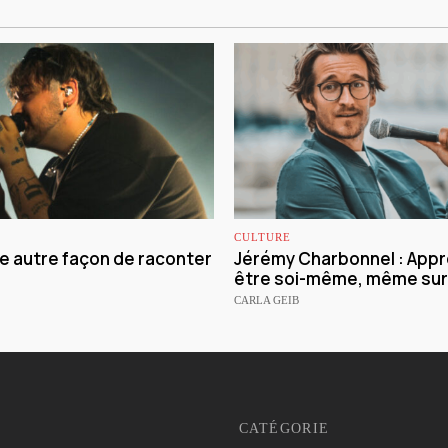
CULTURE
ne autre façon de raconter
Jérémy Charbonnel : Appr
être soi-même, même sur
CARLA GEIB
CATÉGORIE