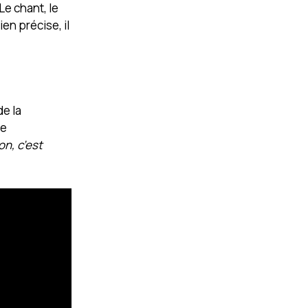
Le chant, le
en précise, il
de la
ge
on, c’est