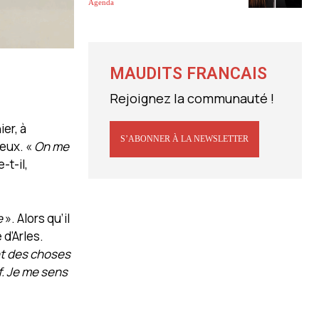
Agenda
MAUDITS FRANCAIS
Rejoignez la communauté !
er, à
S’ABONNER À LA NEWSLETTER
ieux. «
On me
-t-il,
e
». Alors qu’il
 d’Arles.
t des choses
f. Je me sens