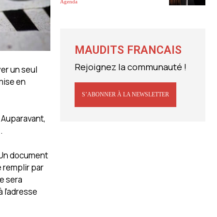
Agenda
MAUDITS FRANCAIS
Rejoignez la communauté !
yer un seul
 mise en
S’ABONNER À LA NEWSLETTER
. Auparavant,
.
. Un document
e remplir par
ce sera
 à l’adresse