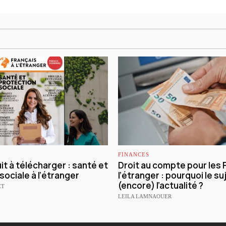
FINANCES
it à télécharger : santé et
Droit au compte pour les 
sociale à l’étranger
l’étranger : pourquoi le suj
(encore) l’actualité ?
ET
LEILA LAMNAOUER