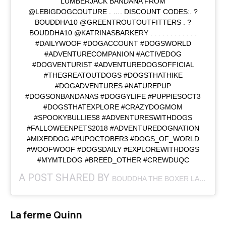
LUMBERJACK BANDANA FROM
@LEBIGDOGCOUTURE . …. DISCOUNT CODES:. ?
BOUDDHA10 @GREENTROUTOUTFITTERS . ?
BOUDDHA10 @KATRINASBARKERY . . . . . . . . . . . .
#DAILYWOOF #DOGACCOUNT #DOGSWORLD
#ADVENTURECOMPANION #ACTIVEDOG
#DOGVENTURIST #ADVENTUREDOGSOFFICIAL
#THEGREATOUTDOGS #DOGSTHATHIKE
#DOGADVENTURES #NATUREPUP
#DOGSONBANDANAS #DOGGYLIFE #PUPPIESOCT3
#DOGSTHATEXPLORE #CRAZYDOGMOM
#SPOOKYBULLIES8 #ADVENTURESWITHDOGS
#FALLOWEENPETS2018 #ADVENTUREDOGNATION
#MIXEDDOG #PUPOCTOBER3 #DOGS_OF_WORLD
#WOOFWOOF #DOGSDAILY #EXPLOREWITHDOGS
#MYMTLDOG #BREED_OTHER #CREWDUQC
A POST SHARED BY
(
BOUDDHA THE BOXER LAB MIX
La ferme Quinn