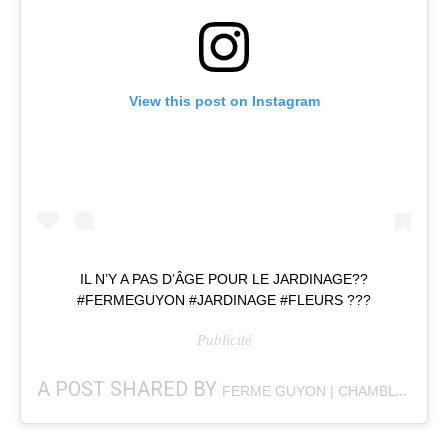
View this post on Instagram
IL N’Y A PAS D’ÂGE POUR LE JARDINAGE??
#FERMEGUYON #JARDINAGE #FLEURS ???
A POST SHARED BY
(@F
FERME GUYON | CHAMBLY