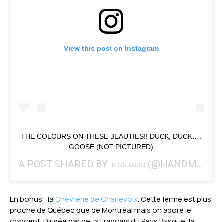
View this post on Instagram
THE COLOURS ON THESE BEAUTIES!! DUCK, DUCK….
GOOSE (NOT PICTURED)
A POST SHARED BY
(@HANDMADEHERBOLOGY) ON
JESS GIBS
En bonus : la
Chèvrerie de Charlevoix
. Cette ferme est plus
proche de Québec que de Montréal mais on adore le
concept. Dirigée par deux Français du Pays Basque, la