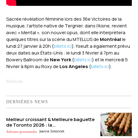
Sacrée révélation féminine lors des 36e Victoires de la
musique, l’artiste native de Tergnier, dans l’Aisne, revient
avec « Mental », son nouvel opus, dont elle interprétera
quelques titres sur la scène du MTELLUS de
Montréal
le
lundi 27 janvier à 20h (
billets ici
). Yseult a également prévu
deux dates aux États-Unis : le lundi 3 février à 7pm au
Bowery Ballroom de
New York
(
billets ici
) et le mercredi 5
février à 8pm au Roxy de
Los Angeles
(
billets ici
).
DERNIÈRES NEWS
Meilleur croissant & Meilleure baguette
de Toronto 2026 : la...
Joanna Simonnet
Adresses gourmandes