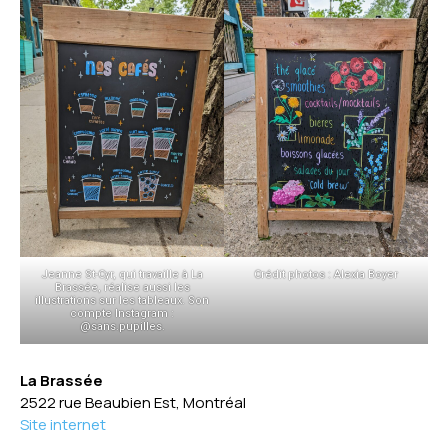
Jeanne St-Cyr, qui travaille à La
Crédit photos : Alexia Boyer
Brassée, réalise aussi les
illustrations sur les tableaux. Son
compte Instagram :
@sans.pupilles.
La Brassée
2522 rue Beaubien Est, Montréal
Site internet