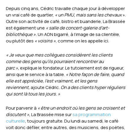
Depuis cinq ans, Cédric travaille chaque jour à développer
un vrai café de quartier,
«
un PMU, mais sans les chevaux
».
Outre son activité de café, bistro et buanderie, La Brassée
est également une
«
salle de concert-galerie d’art-
bibliothèque
».
Un ADN bigarré, à l’image de sa clientèle,
ou plutôt des
«
voisins
»
, comme on les appelle ici.
«
Je veux que mes collègues considèrent les clients
comme des gens qu’ils pourraient rencontrer au
parc
»,
explique le fondateur. Le tutoiement est de rigueur,
ainsi que le service à la table.
«
Notre façon de faire, quand
elle est appréciée, l’est vraiment, et les gens
reviennent,
ajoute Cédric.
On a des clients hyper réguliers
qui sont là tous les jours.
»
Pour parvenir à
«
être un endroit où les gens se croisent et
discutent
»,
La Brassée mise sur
sa programmation
culturelle
, toujours gratuite. Du lundi au samedi, le café
voit donc défiler, entre autres, des musiciens, des poètes,