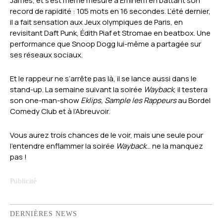
James, et s’est même mesuré à Eminem en battant son
record de rapidité : 105 mots en 16 secondes. L’été dernier,
il a fait sensation aux Jeux olympiques de Paris, en
revisitant Daft Punk, Édith Piaf et Stromae en beatbox. Une
performance que Snoop Dogg lui-même a partagée sur
ses réseaux sociaux.
Et le rappeur ne s’arrête pas là, il se lance aussi dans le
stand-up. La semaine suivant la soirée
Wayback
, il testera
son one-man-show
Eklips, Sample les Rappeurs
au Bordel
Comedy Club et à l’Abreuvoir.
Vous aurez trois chances de le voir, mais une seule pour
l’entendre enflammer la soirée
Wayback
… ne la manquez
pas !
DERNIÈRES NEWS