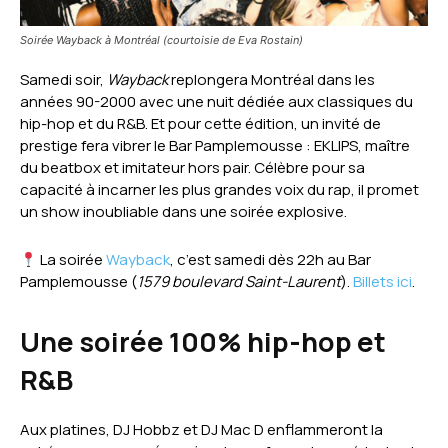
Soirée Wayback à Montréal (courtoisie de Eva Rostain)
Samedi soir,
Wayback
replongera Montréal dans les
années 90-2000 avec une nuit dédiée aux classiques du
hip-hop et du R&B. Et pour cette édition, un invité de
prestige fera vibrer le Bar Pamplemousse : EKLIPS, maître
du beatbox et imitateur hors pair. Célèbre pour sa
capacité à incarner les plus grandes voix du rap, il promet
un show inoubliable dans une soirée explosive.
La soirée
Wayback
, c’est samedi dès 22h au Bar
Pamplemousse (
1579 boulevard Saint-Laurent
).
Billets ici
.
Une soirée 100% hip-hop et
R&B
Aux platines, DJ Hobbz et DJ Mac D enflammeront la