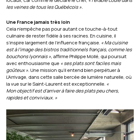
locaux, car comme le déclare le chef,
« l’érable coule dans
les veines de tous les Québécois ».
Une France jamais très loin
Cela n’empêche pas pour autant ce touche-à-tout
culinaire de rester fidèle à ses racines. En cuisine, il
s’inspire largement de l’influence française.
«
Ma cuisine
est à l’image des bistros traditionnels français, comme les
bouchons lyonnais »,
affirme Philippe Mollé, qui poursuit
avec enthousiasme que
«
ses plats sont faciles mais
goûteux ».
Une mission qu’il entend bien perpétuer à
L’Arrivage, dans cette salle bercée de lumière naturelle, où
la vue sur le Saint-Laurent est exceptionnelle.
«
Mon objectif est d’arriver à faire des plats peu chers,
rapides et conviviaux. »