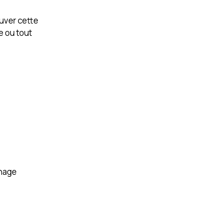
ouver cette
e ou tout
chage