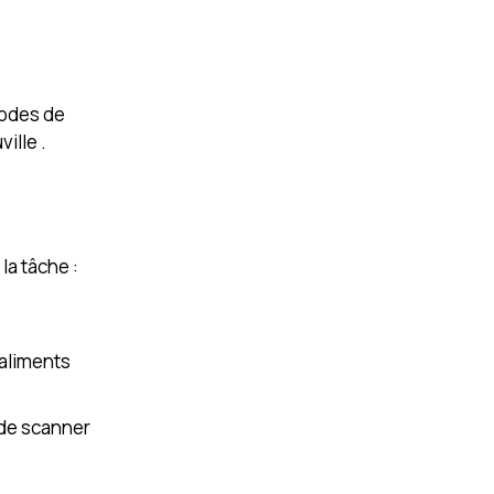
hodes de
ille .
la tâche :
’aliments
 de scanner