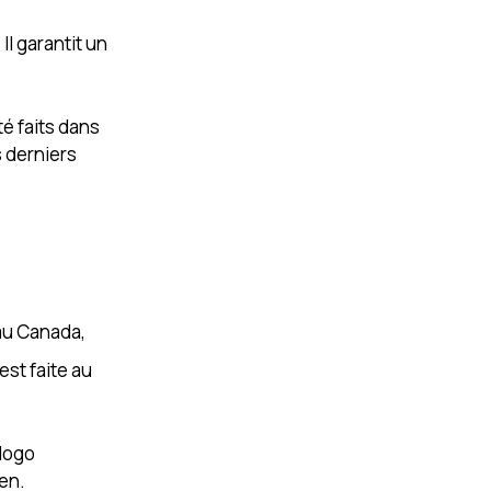
Il garantit un
té faits dans
s derniers
 au Canada,
est faite au
 logo
ien.