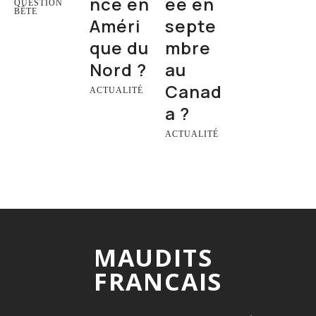
nce en
ée en
QUESTION
BÊTE
Améri
septe
que du
mbre
Nord ?
au
Canad
ACTUALITÉ
a ?
ACTUALITÉ
MAUDITS
FRANCAIS