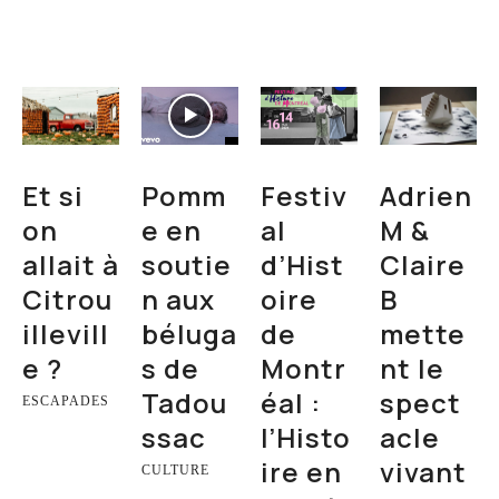
Et si
Pomm
Festiv
Adrien
on
e en
al
M &
allait à
soutie
d’Hist
Claire
Citrou
n aux
oire
B
illevill
béluga
de
mette
e ?
s de
Montr
nt le
Tadou
éal :
spect
ESCAPADES
ssac
l’Histo
acle
ire en
vivant
CULTURE