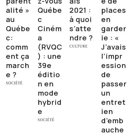
parent
z-vous
als
e de
alité »
Québe
2021 :
places
au
c
à quoi
en
Québe
Ciném
s’atte
garder
c:
a
ndre ?
ie : «
comm
(RVQC
J’avais
CULTURE
ent ça
) : une
l’impr
march
39e
ession
e ?
éditio
de
n en
passer
SOCIÉTÉ
mode
un
hybrid
entret
e
ien
d’emb
SOCIÉTÉ
auche