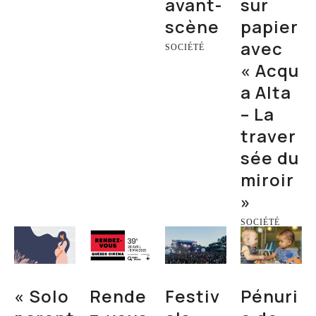
avant-
sur
scène
papier
avec
SOCIÉTÉ
« Acqu
a Alta
– La
traver
sée du
miroir
»
SOCIÉTÉ
« Solo
Rende
Festiv
Pénuri