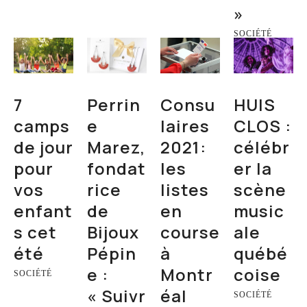
»
SOCIÉTÉ
7
Perrin
Consu
HUIS
camps
e
laires
CLOS :
de jour
Marez,
2021:
célébr
pour
fondat
les
er la
vos
rice
listes
scène
enfant
de
en
music
s cet
Bijoux
course
ale
été
Pépin
à
québé
e :
Montr
coise
SOCIÉTÉ
« Suivr
éal
SOCIÉTÉ