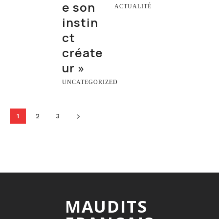
e son
ACTUALITÉ
instin
ct
créate
ur »
UNCATEGORIZED
1
2
3
MAUDITS