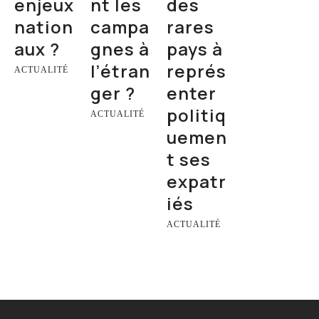
enjeux
nt les
des
nation
campa
rares
aux ?
gnes à
pays à
l’étran
représ
ACTUALITÉ
ger ?
enter
politiq
ACTUALITÉ
uemen
t ses
expatr
iés
ACTUALITÉ