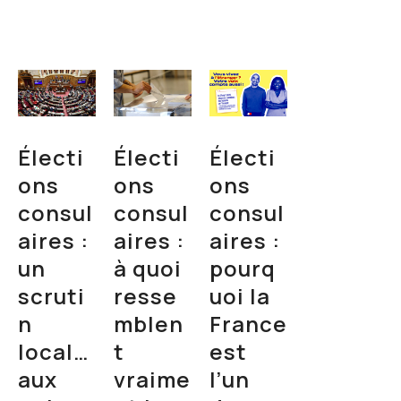
Électi
Électi
Électi
ons
ons
ons
consul
consul
consul
aires :
aires :
aires :
un
à quoi
pourq
scruti
resse
uoi la
n
mblen
France
local…
t
est
aux
vraime
l’un