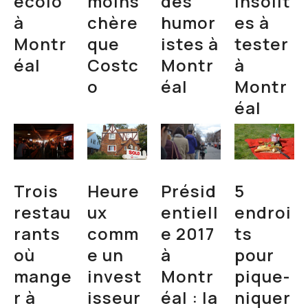
écolo
moins
des
insolit
à
chère
humor
es à
Montr
que
istes à
tester
éal
Costc
Montr
à
o
éal
Montr
éal
Trois
Heure
Présid
5
restau
ux
entiell
endroi
rants
comm
e 2017
ts
où
e un
à
pour
mange
invest
Montr
pique-
r à
isseur
éal : la
niquer