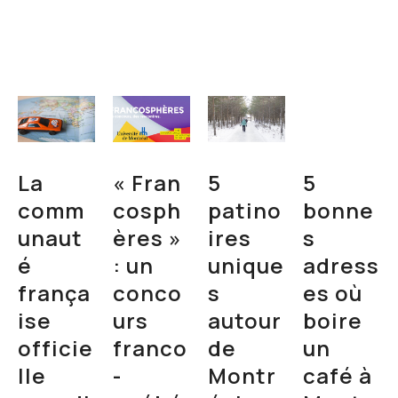
La
« Fran
5
5
comm
cosph
patino
bonne
unaut
ères »
ires
s
é
: un
unique
adress
frança
conco
s
es où
ise
urs
autour
boire
officie
franco
de
un
lle
-
Montr
café à