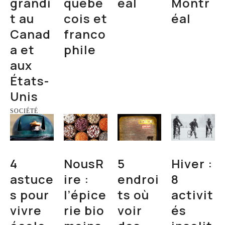
grandi
québé
éal
Montr
t au
cois et
éal
Canad
franco
a et
phile
aux
États-
Unis
SOCIÉTÉ
4
NousR
5
Hiver :
astuce
ire :
endroi
8
s pour
l’épice
ts où
activit
vivre
rie bio
voir
és