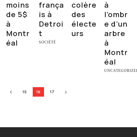
moins
frança
colère
à
de 5$
is à
des
l’ombr
à
Detroi
électe
e d’un
Montr
t
urs
arbre
éal
à
SOCIÉTÉ
Montr
éal
UNCATEGORIZE
15
16
17