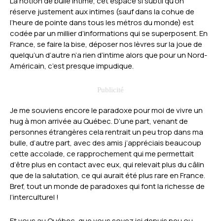
La notion de bulle intime, cet espace si subtil qu’on
réserve justement aux intimes (sauf dans la cohue de
l’heure de pointe dans tous les métros du monde) est
codée par un millier d’informations qui se superposent. En
France, se faire la bise, déposer nos lèvres sur la joue de
quelqu’un d’autre n’a rien d’intime alors que pour un Nord-
Américain, c’est presque impudique.
Je me souviens encore le paradoxe pour moi de vivre un
hug à mon arrivée au Québec. D’une part, venant de
personnes étrangères cela rentrait un peu trop dans ma
bulle, d’autre part, avec des amis j’appréciais beaucoup
cette accolade, ce rapprochement qui me permettait
d’être plus en contact avec eux, qui relevait plus du câlin
que de la salutation, ce qui aurait été plus rare en France.
Bref, tout un monde de paradoxes qui font la richesse de
l’interculturel !
Et vous au Québec, que vous soyez ici depuis peu ou