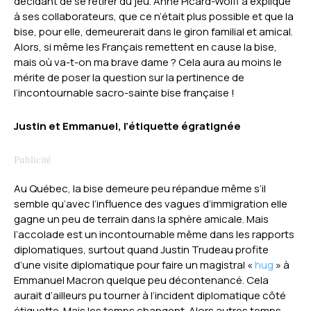
décidant de se retirer du jeu. Anne Picard-Wolff a expliqué
à ses collaborateurs, que ce n’était plus possible et que la
bise, pour elle, demeurerait dans le giron familial et amical.
Alors, si même les Français remettent en cause la bise,
mais où va-t-on ma brave dame ? Cela aura au moins le
mérite de poser la question sur la pertinence de
l’incontournable sacro-sainte bise française !
Justin et Emmanuel, l’étiquette égratignée
Au Québec, la bise demeure peu répandue même s’il
semble qu’avec l’influence des vagues d’immigration elle
gagne un peu de terrain dans la sphère amicale. Mais
l’accolade est un incontournable même dans les rapports
diplomatiques, surtout quand Justin Trudeau profite
d’une visite diplomatique pour faire un magistral «
hug
» à
Emmanuel Macron quelque peu décontenancé. Cela
aurait d’ailleurs pu tourner à l’incident diplomatique côté
étiquette. Mais les temps changent. Alors autres temps,