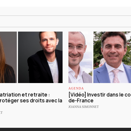
AGENDA
triation et retraite :
[Vidéo] Investir dans le col
otéger ses droits avec la
de-France
JOANNA SIMONNET
ET