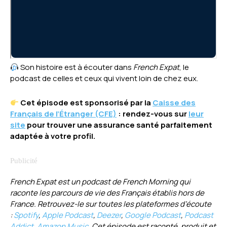
Son histoire est à écouter dans
French Expat
, le
podcast de celles et ceux qui vivent loin de chez eux.
Cet épisode est sponsorisé par la
Caisse des
Français de l’Étranger (CFE)
: rendez-vous sur
leur
site
pour trouver une assurance santé parfaitement
adaptée à votre profil.
French Expat est un podcast de French Morning qui
raconte les parcours de vie des Français établis hors de
France. Retrouvez-le sur toutes les plateformes d’écoute
:
Spotify
,
Apple Podcast
,
Deezer
,
Google Podcast
,
Podcast
Addict
,
Amazon Music
. Cet épisode est raconté, produit et