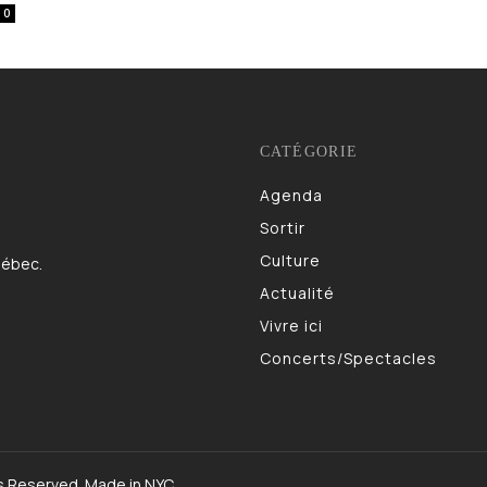
0
CATÉGORIE
Agenda
983
Sortir
832
Culture
622
uébec.
Actualité
521
Vivre ici
473
Concerts/Spectacles
403
s Reserved. Made in NYC.