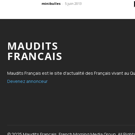
minibulles
-
5 juin 2013
MAUDITS
FRANCAIS
Maudits Français est le site d'actualité des Français vivant au Q
Devenez annonceur
© 2025 Maudits Français, French Morning Media Group. All Right