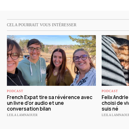
CELA POURRAIT VOUS INTÉRESSER
PODCAST
PODCAST
French Expat tire sa révérence avec
Felix Andrl
un livre d’or audio et une
choisi de vi
conversation bilan
suis né
LEILA LAMNAOUER
LEILA LAMNAOU