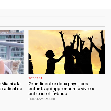
PODCAST
Miami à la
Grandir entre deux pays : ces
 radical de
enfants qui apprennent à vivre «
entre ici et là-bas »
LEILA LAMNAOUER