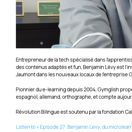
Entrepreneur de la tech spécialisé dans l’apprent
des contenus adaptés et fun, Benjamin Lévy est l’in
Jaumont dans les nouveaux locaux de l’entreprise G
Pionnier du e-learning depuis 2004, Gymglish propo
espagnol, allemand, orthographe, et compte aujourd’h
Révolution Bilingue est soutenu par la fondation Ca
Listen to « Episode 27: Benjamin Levy, du microlea