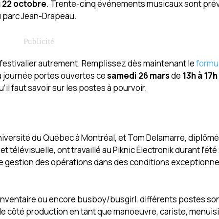
u 22 octobre
. Trente-cinq événements musicaux sont prév
du parc Jean-Drapeau.
 festivalier autrement. Remplissez dès maintenant le
formu
la journée portes ouvertes ce
samedi 26 mars
de
13h à 17h
il faut savoir sur les postes à pourvoir.
niversité du Québec à Montréal, et Tom Delamarre, diplômé
élévisuelle, ont travaillé au Piknic Électronik durant l’ét
e de gestion des opérations dans des conditions exceptionne
l’inventaire ou encore busboy/busgirl, différents postes so
 le côté production en tant que manoeuvre, cariste, menuis