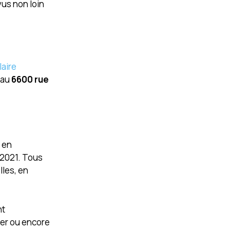
us non loin
laire
au
6600 rue
 en
é 2021. Tous
lles, en
nt
ier ou encore