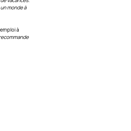
 de vacances.
s un monde à
 emploi à
je recommande