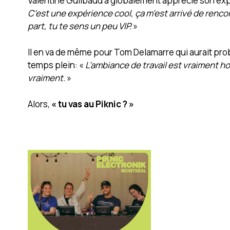
Valentine Guilbaud a globalement apprécié son ex
C’est une expérience cool, ça m’est arrivé de renco
part, tu te sens un peu VIP.
»
Il en va de même pour Tom Delamarre qui aurait prob
temps plein: «
L’ambiance de travail est vraiment h
vraiment.
»
Alors,
« tu vas au Piknic ? »