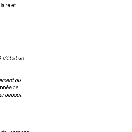
aire et
 c’était un
llement du
tonnée de
ster debout