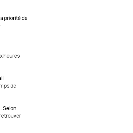
a priorité de
»
ix heures
il
temps de
s. Selon
 retrouver