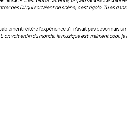
périence: «
C’est plutôt détente, un peu l’ambiance colonie
ntrer des DJ qui sortaient de scène, c’est rigolo. Tu es dan
ablement réitéré l’expérience s’il n’avait pas désormais un
ot, on voit enfin du monde, la musique est vraiment cool, 