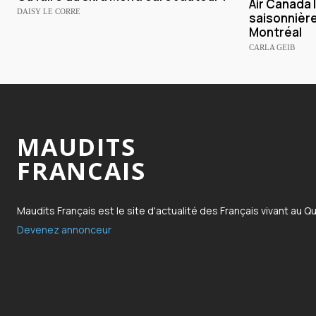
Air Canada 
DAISY LE CORRE
saisonnièr
Montréal
CARLA GEIB
MAUDITS
FRANCAIS
Maudits Français est le site d'actualité des Français vivant au Q
Devenez annonceur