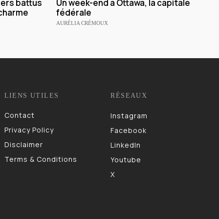
ers battus
Un week-end à Ottawa, la capitale
charme
fédérale
AURÉLIA CRÉMOUX
LIENS UTILES
RÉSEAUX
Contact
Instagram
Privacy Policy
Facebook
Disclaimer
LinkedIn
Terms & Conditions
Youtube
X