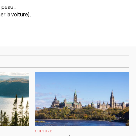
a peau…
r la voiture).
CULTURE