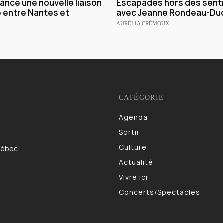
lance une nouvelle liaison
Escapades hors des senti
e entre Nantes et
avec Jeanne Rondeau-Du
AURÉLIA CRÉMOUX
CATÉGORIE
Agenda
983
Sortir
832
Culture
622
uébec.
Actualité
521
Vivre ici
473
Concerts/Spectacles
403