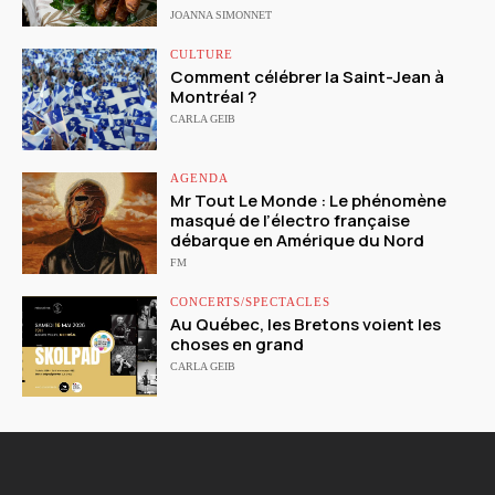
JOANNA SIMONNET
CULTURE
Comment célébrer la Saint-Jean à
Montréal ?
CARLA GEIB
AGENDA
Mr Tout Le Monde : Le phénomène
masqué de l’électro française
débarque en Amérique du Nord
FM
CONCERTS/SPECTACLES
Au Québec, les Bretons voient les
choses en grand
CARLA GEIB