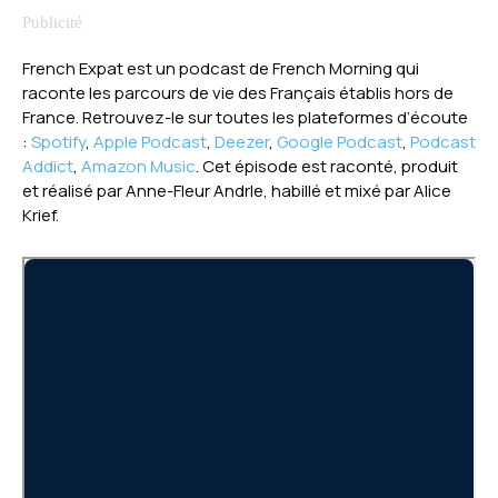
French Expat est un podcast de French Morning qui
raconte les parcours de vie des Français établis hors de
France. Retrouvez-le sur toutes les plateformes d’écoute
:
Spotify
,
Apple Podcast
,
Deezer
,
Google Podcast
,
Podcast
Addict
,
Amazon Music
. Cet épisode est raconté, produit
et réalisé par Anne-Fleur Andrle, habillé et mixé par Alice
Krief.