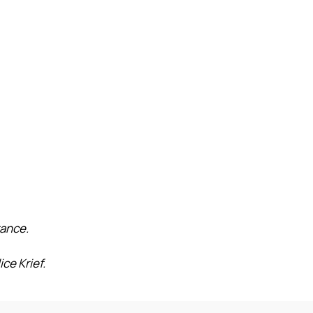
rance.
ce Krief.