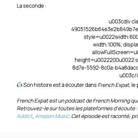
La seconde :
u003cdiv c
49051526b64e3e2b849b7e6
style=u0022width:600
width:100%; displ
allowFullScreen=
height=u0022200u0022 s
8d7e-5592-8c0a-b4a8dac
u003c/
Son histoire est à écouter dans
French Expat
, l
French Expat est un podcast de French Morning qui 
Retrouvez-le sur toutes les plateformes d’écoute 
Addict
,
Amazon Music
. Cet épisode est raconté, pro