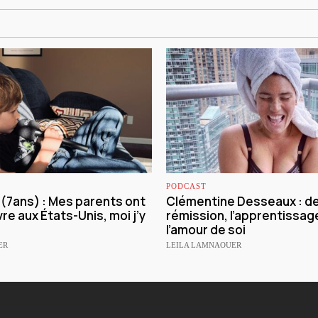
PODCAST
e (7ans) : Mes parents ont
Clémentine Desseaux : de 
vre aux États-Unis, moi j’y
rémission, l’apprentissage
l’amour de soi
ER
LEILA LAMNAOUER