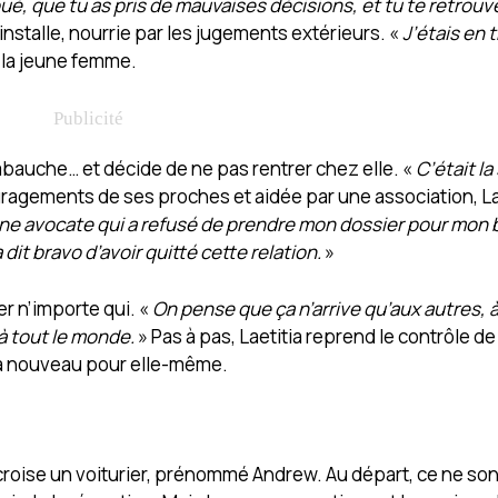
ué, que tu as pris de mauvaises décisions, et tu te retrou
’installe, nourrie par les jugements extérieurs. «
J’étais en 
 la jeune femme.
d’embauche… et décide de ne pas rentrer chez elle. «
C’était la 
ragements de ses proches et aidée par une association, La
ne avocate qui a refusé de prendre mon dossier pour mon b
 dit bravo d’avoir quitté cette relation.
»
er n’importe qui. «
On pense que ça n’arrive qu’aux autres, 
 à tout le monde.
» Pas à pas, Laetitia reprend le contrôle de
er à nouveau pour elle-même.
le croise un voiturier, prénommé Andrew. Au départ, ce ne so