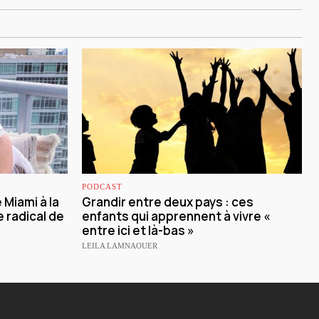
PODCAST
Miami à la
Grandir entre deux pays : ces
 radical de
enfants qui apprennent à vivre «
entre ici et là-bas »
LEILA LAMNAOUER