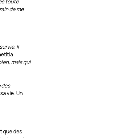
ves toute
train de me
survie. Il
etitia
ien, mais qui
à des
 sa vie. Un
nt que des