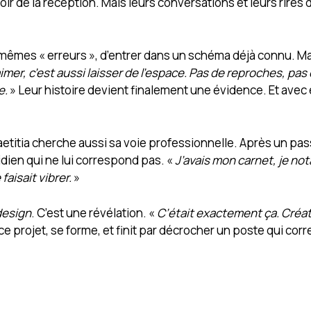
r de la réception. Mais leurs conversations et leurs rires
s mêmes « erreurs », d’entrer dans un schéma déjà connu. M
imer, c’est aussi laisser de l’espace. Pas de reproches, pas
e.
» Leur histoire devient finalement une évidence. Et avec 
aetitia cherche aussi sa voie professionnelle. Après un pa
dien qui ne lui correspond pas. «
J’avais mon carnet, je not
faisait vibrer.
»
design
. C’est une révélation. «
C’était exactement ça. Créati
 ce projet, se forme, et finit par décrocher un poste qui cor