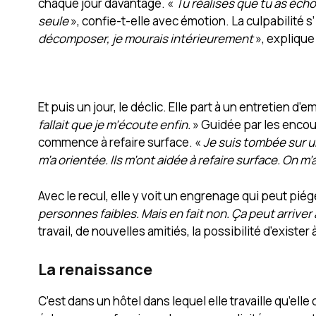
chaque jour davantage. «
Tu réalises que tu as écho
seule
», confie-t-elle avec émotion. La culpabilité s
décomposer, je mourais intérieurement
», explique
Et puis un jour, le déclic. Elle part à un entretien 
fallait que je m’écoute enfin.
» Guidée par les encou
commence à refaire surface. «
Je suis tombée sur u
m’a orientée. Ils m’ont aidée à refaire surface. On m’a
Avec le recul, elle y voit un engrenage qui peut piég
personnes faibles. Mais en fait non. Ça peut arriver
travail, de nouvelles amitiés, la possibilité d’exist
La renaissance
C’est dans un hôtel dans lequel elle travaille qu’el