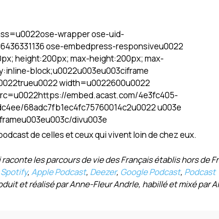
lass=u0022ose-wrapper ose-uid-
436331136 ose-embedpress-responsiveu0022
px; height:200px; max-height:200px; max-
ay:inline-block;u0022u003eu003ciframe
u0022trueu0022 width=u0022600u0022
rc=u0022https://embed.acast.com/4e3fc405-
dc4ee/68adc7fb1ec4fc75760014c2u0022 u003e
iframeu003eu003c/divu003e
e podcast de celles et ceux qui vivent loin de chez eux.
raconte les parcours de vie des Français établis hors de F
:
Spotify
,
Apple Podcast
,
Deezer
,
Google Podcast
,
Podcast
duit et réalisé par Anne-Fleur Andrle, habillé et mixé par Ali