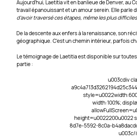
Aujourd’hui, Laetitia vit en banlieue de Denver, au Co
travail épanouissant et un amour serein. Elle parle d
d’avoir traversé ces étapes, même les plus difficiles
De la descente aux enfers à la renaissance, son réci
géographique. C’est un chemin intérieur, parfois ch
Le témoignage de Laetitia est disponible sur toute
partie :
u003cdiv c
a9c4a713d3262194d25c344
style=u0022width:600
width:100%; displ
allowFullScreen=
height=u0022200u0022 s
8d7e-5592-8c0a-b4a8dacd
u003c/