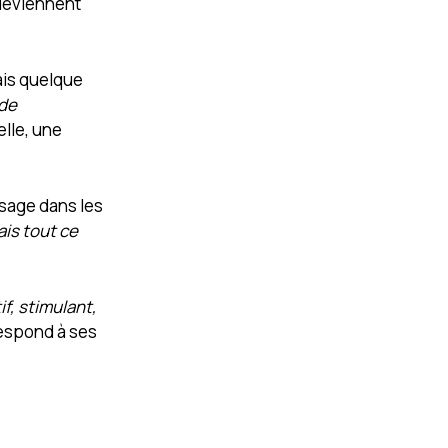
 deviennent
ais quelque
 de
elle, une
ssage dans les
ais tout ce
f, stimulant,
respond à ses