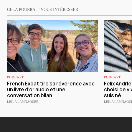
CELA POURRAIT VOUS INTÉRESSER
PODCAST
PODCAST
French Expat tire sa révérence avec
Felix Andrl
un livre d’or audio et une
choisi de vi
conversation bilan
suis né
LEILA LAMNAOUER
LEILA LAMNAOU