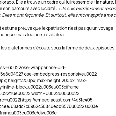
lorado. Elle a trouvé un cadre qui lui ressemble : la nature, l
e son parcours avec lucidité : «
Je suis extrêmement reco
. Elles m’ont façonnée. Et surtout, elles m’ont appris à me c
t est une preuve que l’expatriation n’est pas qu’un voyage
aotique, mais toujours révélateur.
s les plateformes d’écoute sous la forme de deux épisodes
lass=u0022ose-wrapper ose-uid-
5e8d94927 ose-embedpress-responsiveu0022
px; height:200px; max-height:200px; max-
ay:inline-block;u0022u003eu003ciframe
u0022trueu0022 width=u0022600u0022
rc=u0022https://embed.acast.com/4e3fc405-
c4ee/68adc7c6982c36846edb8576u0022 u003e
iframeu003eu003c/divu003e