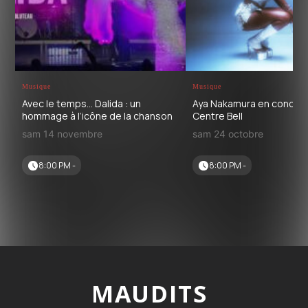
Musique
Musique
Avec le temps… Dalida : un
Aya Nakamura en concert
hommage à l’icône de la chanson
Centre Bell
sam 14 novembre
sam 24 octobre
8:00 PM -
8:00 PM -
MAUDITS