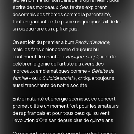
jeune homme sur son canapé, trop fainéant pour
écrire des morceaux. Ses textes explorent
désormais des thèmes comme la parentalité,
tout en gardant cette plume unique qui a fait de lui
un oiseau rare du rap français.
On est loin du premier album
Perdu d’avance
,
mais les fans d’hier comme d’aujourd’hui
continuent de chanter «
Basique, simple
» et de
célébrer le génie de l’artiste à travers des
morceaux emblématiques comme «
Défaite de
famille
» ou «
Suicide social
», critique toujours
aussi tranchante de notre société.
Entre maturité et énergie scénique, ce concert
promet d’être un moment fort pour les amateurs
de rap français et pour tous ceux qui suivent
l’évolution d’Orelsan depuis plus de quinze ans.
Ce concert sera en pré-ouverture des Francos