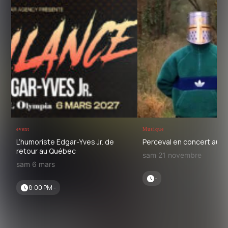
event
Musique
L’humoriste Edgar-Yves Jr. de
Perceval en concert au 
retour au Québec
sam 21 novembre
sam 6 mars
-
8:00 PM -