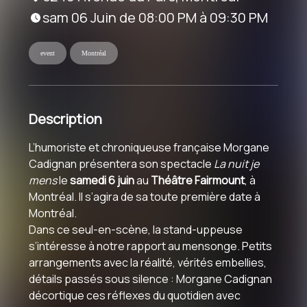
sam 06 Juin de 08:00 PM à 09:30 PM
event
Montréal
Description
L’humoriste et chroniqueuse française
Morgane
Cadignan
présentera son spectacle
La nuit je
mens
le
samedi 6 juin
au
Théâtre Fairmount
, à
Montréal. Il s’agira de sa toute première date à
Montréal.
Dans ce seul-en-scène, la stand-uppeuse
s’intéresse à notre rapport au mensonge. Petits
arrangements avec la réalité, vérités embellies,
détails passés sous silence :
Morgane Cadignan
décortique ces réflexes du quotidien avec