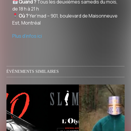
Quand ?
Tous les deuxièmes samedis du mois,
de 18 h à 21 h
Où ?
Yer’mad – 901, boulevard de Maisonneuve
Est, Montréal
Plus d’infos ici
ÉVÈNEMENTS SIMILAIRES