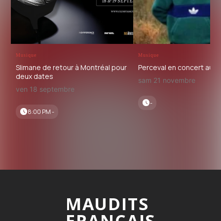
Musique
Musique
Slimane de retour à Montréal pour
Perceval en concert au 
deux dates
sam 21 novembre
ven 18 septembre
-
8:00 PM -
MAUDITS
FRANCAIS