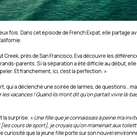
 deux fois. Dans cet épisode de French Expat, elle partage a
alifornie.
ut Creek, près de San Francisco, Eva découvre les différen
grands-parents. Si la séparation a été difficile au début, elle
ler. Et franchement, ici, c’est la perfection. »
rt, qui a déclenché une soirée de larmes, de questions… ma
les vacances ! Quand ils m’ont dit qu’on partait vivre là-bas, 
t la surprise. «
Une fille que je connaissais à peine m’a invi
’ [les cours de sport], je croyais qu’on m’amenait aux toilett
de curiosité que la jeune fille porte sur son nouvel environ