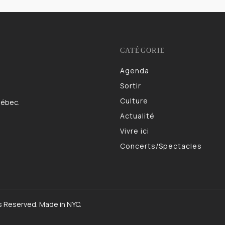
CATÉGORIE
Agenda
983
Sortir
832
Culture
622
uébec.
Actualité
521
Vivre ici
473
Concerts/Spectacles
403
s Reserved. Made in NYC.