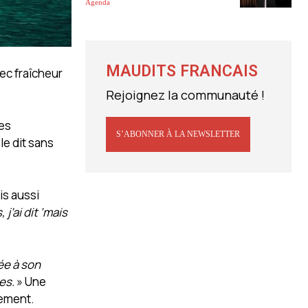
Agenda
MAUDITS FRANCAIS
vec fraîcheur
Rejoignez la communauté !
ces
S’ABONNER À LA NEWSLETTER
 le dit sans
is aussi
j’ai dit ‘mais
tée à son
es.
» Une
nement.