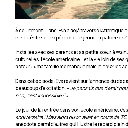
À seulement 11 ans, Eva a déjà traversé l’Atlantique
et sincérité son expérience de jeune expatriée en C
Installée avec ses parents et sa petite sœur à Waln
culturelles, l’école américaine… et la vie loin de ses 
détour : « ma famille me manque mais je peux les appe
Dans cet épisode, Eva revient sur l’annonce du dépa
beaucoup d’excitation. «
Je pensais que c’était pour 
non, c’est impossible !’
».
Le jour de la rentrée dans son école américaine, c’es
anniversaire ! Mais alors qu’on allait en cours de ‘PE
anecdote parmi d’autres qui illustre le regard plein 