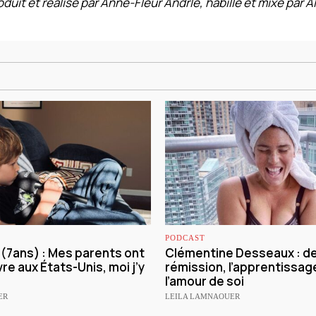
duit et réalisé par Anne-Fleur Andrle, habillé et mixé par Ali
PODCAST
e (7ans) : Mes parents ont
Clémentine Desseaux : de 
vre aux États-Unis, moi j’y
rémission, l’apprentissage
l’amour de soi
ER
LEILA LAMNAOUER