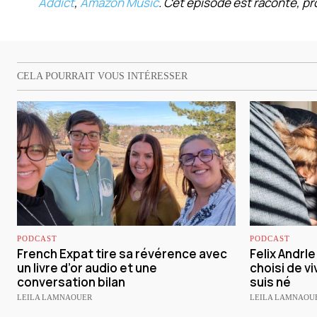
Addict
,
Amazon Music
. Cet épisode est raconté, pro
CELA POURRAIT VOUS INTÉRESSER
PODCAST
PODCAST
French Expat tire sa révérence avec
Felix Andrl
un livre d’or audio et une
choisi de vi
conversation bilan
suis né
LEILA LAMNAOUER
LEILA LAMNAOU