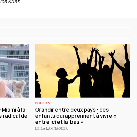
ce Krief.
PODCAST
Miami à la
Grandir entre deux pays : ces
 radical de
enfants qui apprennent à vivre «
entre ici et là-bas »
LEILA LAMNAOUER