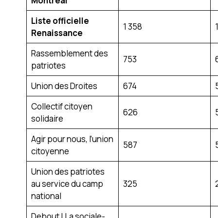
Montréal
Liste officielle
1 358
Renaissance
Rassemblement des
753
patriotes
Union des Droites
674
Collectif citoyen
626
solidaire
Agir pour nous, l’union
587
citoyenne
Union des patriotes
au service du camp
325
national
Debout ! La sociale-