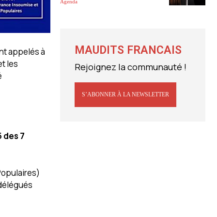
Agenda
MAUDITS FRANCAIS
nt appelés à
t les
Rejoignez la communauté !
é
S’ABONNER À LA NEWSLETTER
5 des 7
Populaires)
 délégués