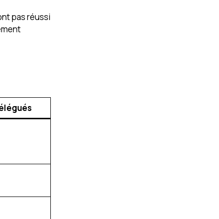
’ont pas réussi
rement
élégués