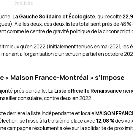
auche,
La Gauche Solidaire et Écologiste
, qui récolte
22,
gués). À elles deux, ces deux listes totalisent près de 48 %
nt comme le centre de gravité politique de la circonscripti
fait mieux qu’en 2022 (initialement tenues en mai 2021, les é
, menant à l’organisation d’un scrutin partiel en octobre 202
nne « Maison France-Montréal » s’impose
jorité présidentielle. La
Liste officielle Renaissance
n’en
nseiller consulaire, contre deux en 2022.
ste derrière la liste indépendante et locale
MAISON FRANC
’élection, se hisse à la troisième place avec
12,08 %
des voix
 une campagne résolument axée sur la solidarité de proximit