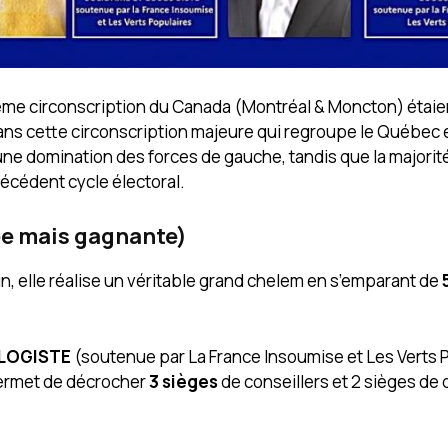
4ème circonscription du Canada (Montréal & Moncton) étaie
Dans cette circonscription majeure qui regroupe le Québec e
 une domination des forces de gauche, tandis que la majorit
récédent cycle électoral.
ée mais gagnante)
in, elle réalise un véritable grand chelem en s’emparant de
OLOGISTE
(soutenue par La France Insoumise et Les Verts 
 permet de décrocher
3 sièges
de conseillers et 2 sièges de