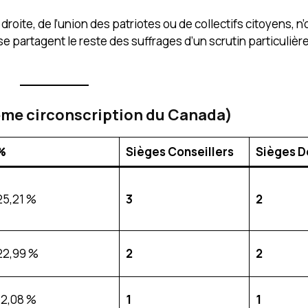
droite, de l’union des patriotes ou de collectifs citoyens, n
 se partagent le reste des suffrages d’un scrutin particuliè
4ème circonscription du Canada)
%
Sièges Conseillers
Sièges D
25,21 %
3
2
22,99 %
2
2
12,08 %
1
1