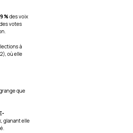
99 %
des voix
 des votes
on.
lections à
2), où elle
grange que
E-
, glanant elle
é.