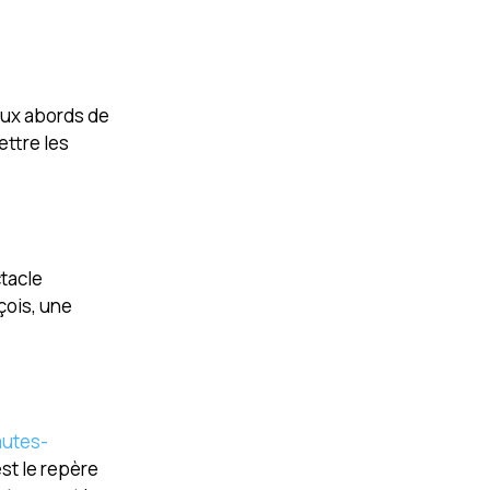
aux abords de
ttre les
ctacle
nçois, une
autes-
st le repère