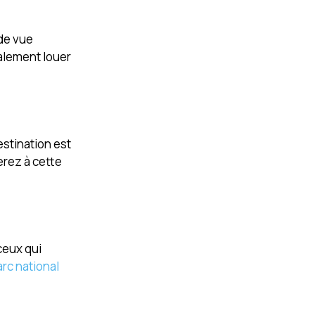
 de vue
galement louer
estination est
erez à cette
ceux qui
rc national