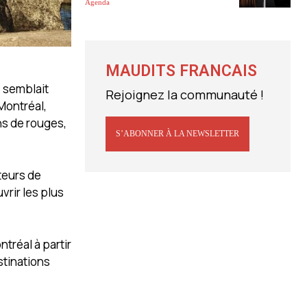
Agenda
MAUDITS FRANCAIS
s semblait
Rejoignez la communauté !
Montréal,
ns de rouges,
S’ABONNER À LA NEWSLETTER
teurs de
vrir les plus
tréal à partir
stinations