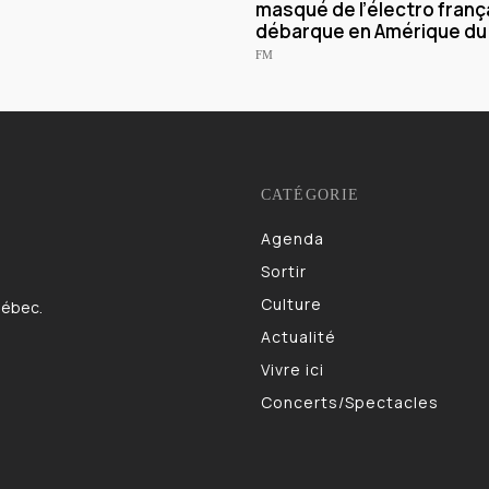
masqué de l’électro franç
débarque en Amérique du
FM
CATÉGORIE
Agenda
983
Sortir
832
Culture
622
uébec.
Actualité
521
Vivre ici
473
Concerts/Spectacles
403