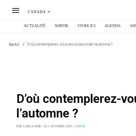
CANADA
ACTUALITÉ
SORTIR
VIVRE ICI
AGENDA
AN
D’où contemplerez-vous les couleurs de l’automne ?
Sortir
D’où contemplerez-vou
l’automne ?
PAR CARLA GEIB / LE 1 OCTOBRE 2025 /
SORTIR